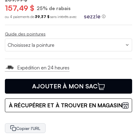
157,49 $
25% de rabais
ou 4 paiements de
39,37 $
sans int
é
r
ê
ts avec
ⓘ
Guide des pointures
Expédition en 24 heures
AJOUTER À MON SAC
À RÉCUPÉRER ET À TROUVER EN MAGASIN
Copier l'URL