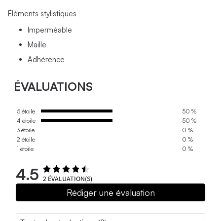
Éléments stylistiques
Imperméable
Maille
Adhérence
ÉVALUATIONS
5 étoile
50 %
4 étoile
50 %
3 étoile
0 %
2 étoile
0 %
1 étoile
0 %
4.5
2
ÉVALUATION(S)
Rédiger une évaluation