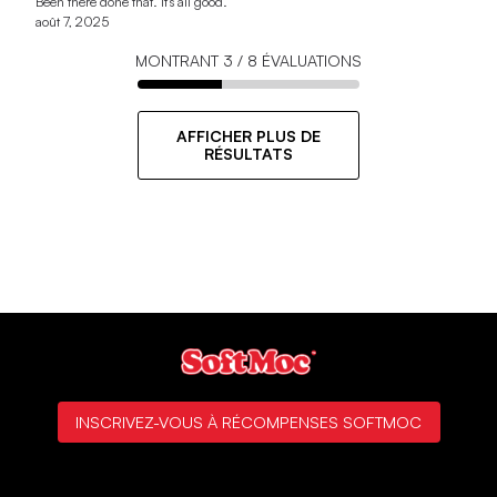
Been there done that. It's all good.
août 7, 2025
MONTRANT
3
/
8
ÉVALUATIONS
AFFICHER PLUS DE
RÉSULTATS
INSCRIVEZ-VOUS À RÉCOMPENSES SOFTMOC