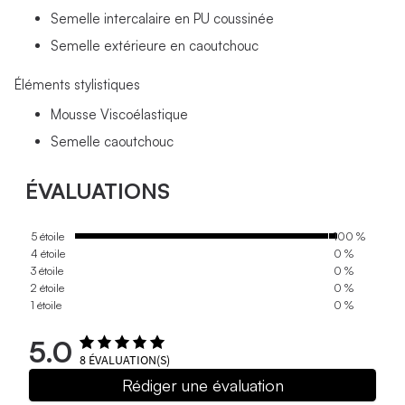
Semelle intercalaire en PU coussinée
Semelle extérieure en caoutchouc
Éléments stylistiques
Mousse Viscoélastique
Semelle caoutchouc
ÉVALUATIONS
5 étoile
100 %
4 étoile
0 %
3 étoile
0 %
2 étoile
0 %
1 étoile
0 %
5.0
8
ÉVALUATION(S)
Rédiger une évaluation