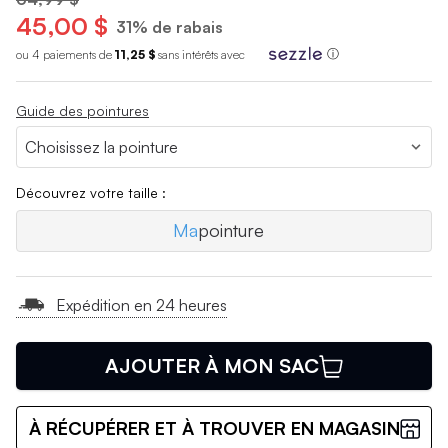
45,00 $
31% de rabais
ou 4 paiements de
11,25 $
sans int
é
r
ê
ts avec
ⓘ
Guide des pointures
Découvrez votre taille :
Ma
pointure
Expédition en 24 heures
AJOUTER À MON SAC
À RÉCUPÉRER ET À TROUVER EN MAGASIN