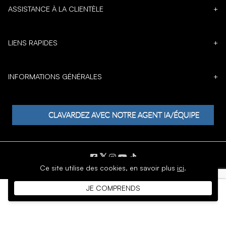
ASSISTANCE À LA CLIENTÈLE
+
LIENS RAPIDES
+
INFORMATIONS GÉNÉRALES
+
𝕏
Ce site utilise des cookies,
en savoir plus
ici
.
DROIT D'AUTEUR © 1996 - 2026 SoftMoc Inc.
JE COMPRENDS
Commerce électronique par MWF Group. Tous droits réservés.