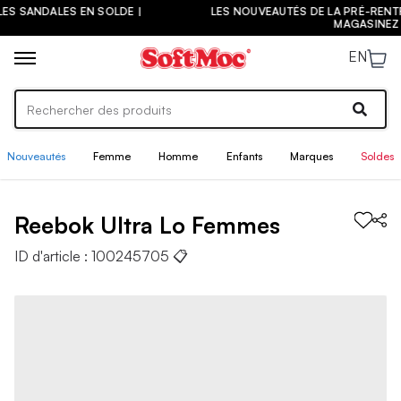
LES NOUVEAUTÉS DE LA PRÉ-RENTRÉE SONT ARRIVÉES ! |
MAGASINEZ
EN
Nouveautés
Femme
Homme
Enfants
Marques
Soldes
Reebok
Ultra Lo
Femmes
ID d'article :
100245705
📋