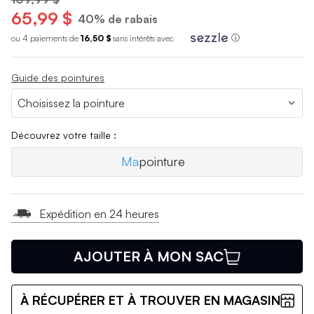
65,99 $
40% de rabais
ou 4 paiements de
16,50 $
sans int
é
r
ê
ts avec
ⓘ
Guide des pointures
Découvrez votre taille :
Ma
pointure
Expédition en 24 heures
AJOUTER À MON SAC
À RÉCUPÉRER ET À TROUVER EN MAGASIN