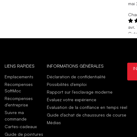
mai
Char
avr.
Cute
Disc
avr.
Achat
LIENS RAPIDES
INFORMATIONS GÉNÉRALES
I
juin
I lik
Emplacements
Déclaration de confidentialité
I li
Récompenses
Possibilités d'emploi
juin
SoftMoc
Rapport sur l'esclavage moderne
Récompenses
Évaluez votre expérience
d'entreprise
Évaluation de la confiance en temps réel
Suivre ma
Guide d'achat de chaussures de course
commande
Médias
Cartes-cadeaux
Guide de pointures