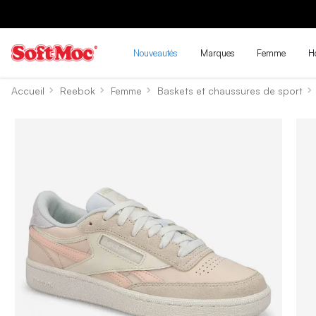
Nouveautés
Marques
Femme
H
Accueil
Reebok
Femme
Baskets et chaussures de sport