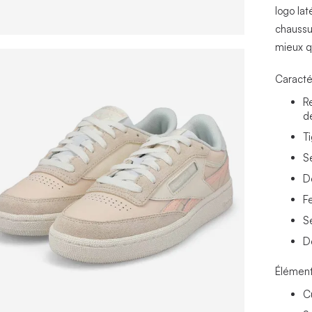
logo la
chaussur
mieux q
Caracté
R
d
T
S
D
F
S
Dé
Élément
C