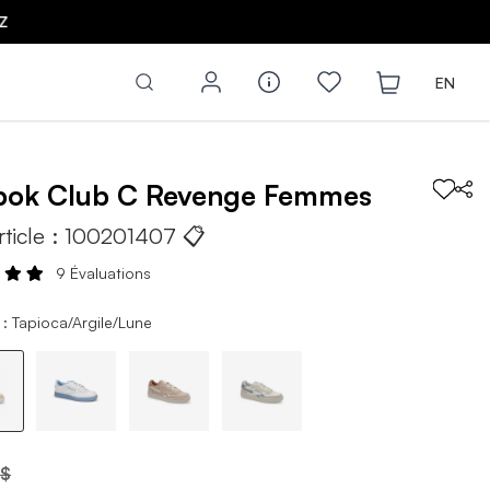
Z
EN
bok
Club C Revenge
Femmes
rticle :
100201407
📋
9 Évaluations
 : Tapioca/Argile/Lune
 $