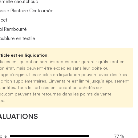
emelle caoutchouc
ssise Plantaire Contournée
acet
ol Rembourré
oublure en textile
ticle est en liquidation.
ticles en liquidation sont inspectés pour garantir qu'ils sont en
on état, mais peuvent être expédiés sans leur boîte ou
age d'origine. Les articles en liquidation peuvent avoir des frais
dition supplémentaires. L'inventaire est limité jusqu'à épuisement
antités. Tous les articles en liquidation achetés sur
oc.com peuvent être retournés dans les points de vente
oc.
ALUATIONS
oile
77 %