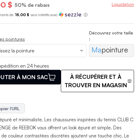
0 $
Liquidation
50% de rabais
ments de
15,00 $
sans int
é
r
ê
ts avec
ⓘ
Découvrez votre taille
:
es pointures
Ma
pointure
xpédition en 24 heures
À RÉCUPÉRER ET À
UTER À MON SAC
TROUVER EN MAGASIN
pier l'URL
épuré et minimaliste. Les chaussures inspirées du tennis CLUB C
NGE de REEBOK vous offrent un look épuré et simple. Des
 de couleur contrastées discrètes ajoutent une touche chic. Le