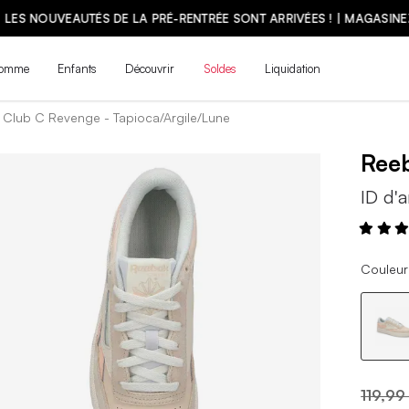
LES NOUVEAUTÉS DE LA PRÉ-RENTRÉE SONT ARRIVÉES ! | MAGASINE
omme
Enfants
Découvrir
Soldes
Liquidation
Club C Revenge - Tapioca/Argile/Lune
Ree
ID d'a
Couleur
119,99