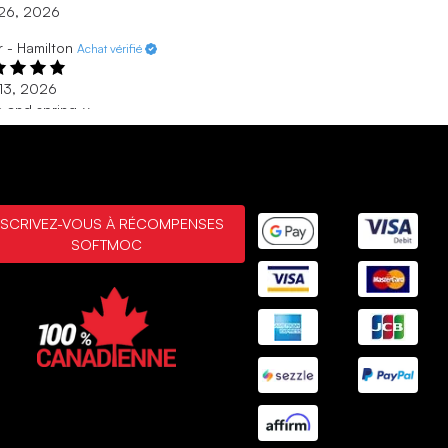
 26, 2026
 - Hamilton
Achat vérifié
 13, 2026
 and spring-y
ounted item felt comfortable and fashionable.
 13, 2026
 vérifié
NSCRIVEZ-VOUS À RÉCOMPENSES
 1, 2026
SOFTMOC
e style.
ke the color and style.
 1, 2026
MONTRANT
3
/
9
ÉVALUATIONS
AFFICHER PLUS DE
RÉSULTATS