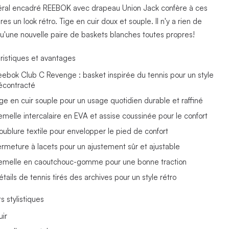
téral encadré REEBOK avec drapeau Union Jack confère à ces
es un look rétro. Tige en cuir doux et souple. Il n'y a rien de
u'une nouvelle paire de baskets blanches toutes propres!
ristiques et avantages
eebok Club C Revenge : basket inspirée du tennis pour un style
écontracté
ige en cuir souple pour un usage quotidien durable et raffiné
emelle intercalaire en EVA et assise coussinée pour le confort
oublure textile pour envelopper le pied de confort
ermeture à lacets pour un ajustement sûr et ajustable
emelle en caoutchouc-gomme pour une bonne traction
tails de tennis tirés des archives pour un style rétro
s stylistiques
uir