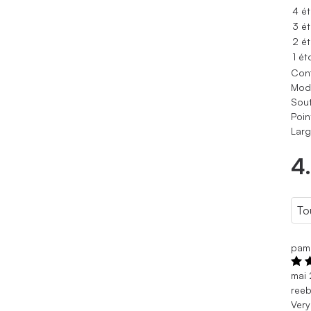
4 ét
3 ét
2 ét
1 ét
Conf
Modè
Sout
Poin
Larg
4
pam
mai
reeb
Very