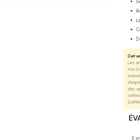
S
A
L
C
D
Cet ar
Les ar
très b
emball
d'expé
des qu
softm
SoftM
ÉV
5 ét