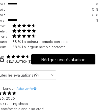
oile
11 %
oile
0 %
oile
0 %
oile
11 %
ort :
le :
ien :
ture:
88 % La pointure semble correcte
eur:
88 % La largeur semble correcte
.5
Rédiger une évaluation
9
ÉVALUATION(S)
 - London
Achat vérifié
 26, 2026
ok running shoes
 comfortable and also cute!