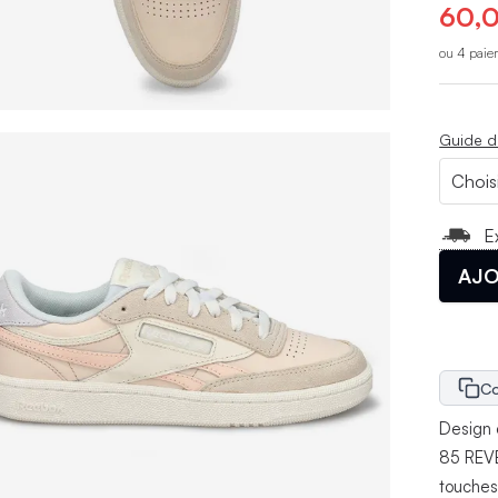
60,0
ou 4 paie
Guide d
E
AJO
Co
Design 
85 REVE
touches