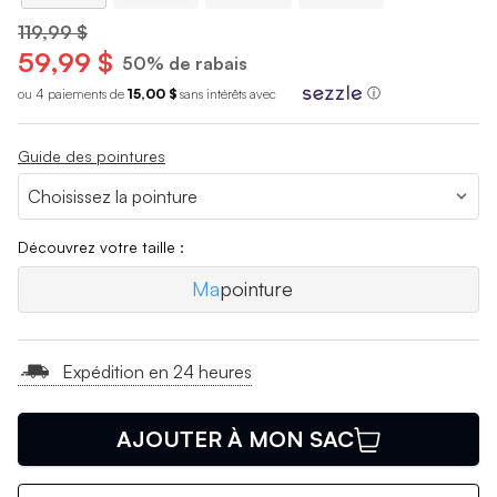
119,99 $
59,99 $
50% de rabais
ou 4 paiements de
15,00 $
sans int
é
r
ê
ts avec
ⓘ
Guide des pointures
Découvrez votre taille :
Ma
pointure
Expédition en 24 heures
AJOUTER À MON SAC