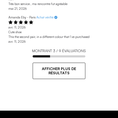
Très bon service , ma rencontre fut agréable
mai 21, 2026
Amanda Eby - Paris
Achat vérifié
avr. 11, 2026
Cute shoe
This the second pair, in a different colour that I’ve purchased
avr. 11, 2026
MONTRANT
3
/
9
ÉVALUATIONS
AFFICHER PLUS DE
RÉSULTATS