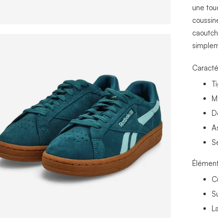
une touc
coussin
caoutch
simplem
Caracté
T
M
D
A
S
Élément
C
S
L