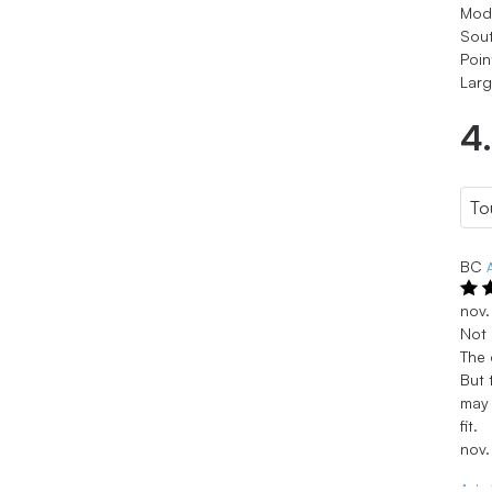
Modè
Sout
Poin
Larg
4
BC
nov.
Not 
The 
But 
may 
fit.
nov.
Achat