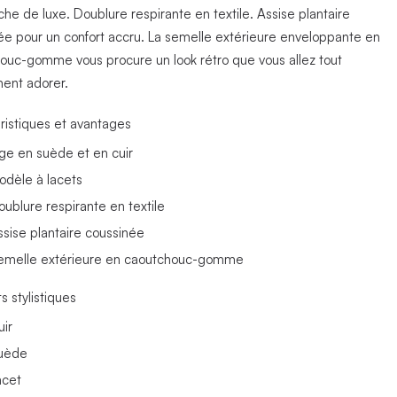
he de luxe. Doublure respirante en textile. Assise plantaire
ée pour un confort accru. La semelle extérieure enveloppante en
ouc-gomme vous procure un look rétro que vous allez tout
ent adorer.
ristiques et avantages
ige en suède et en cuir
odèle à lacets
oublure respirante en textile
ssise plantaire coussinée
emelle extérieure en caoutchouc-gomme
s stylistiques
uir
uède
acet