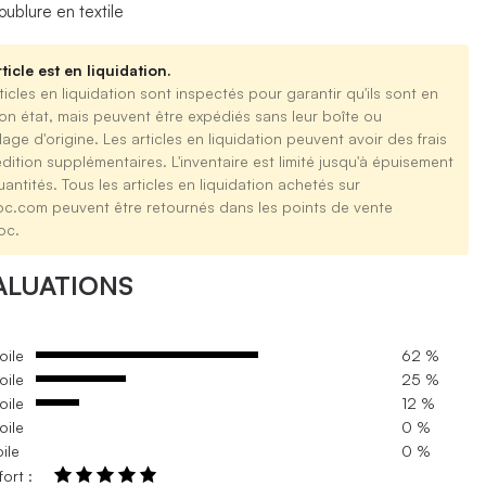
oublure en textile
ticle est en liquidation.
ticles en liquidation sont inspectés pour garantir qu'ils sont en
on état, mais peuvent être expédiés sans leur boîte ou
age d'origine. Les articles en liquidation peuvent avoir des frais
dition supplémentaires. L'inventaire est limité jusqu'à épuisement
antités. Tous les articles en liquidation achetés sur
oc.com peuvent être retournés dans les points de vente
oc.
ALUATIONS
oile
62 %
oile
25 %
oile
12 %
oile
0 %
oile
0 %
ort :