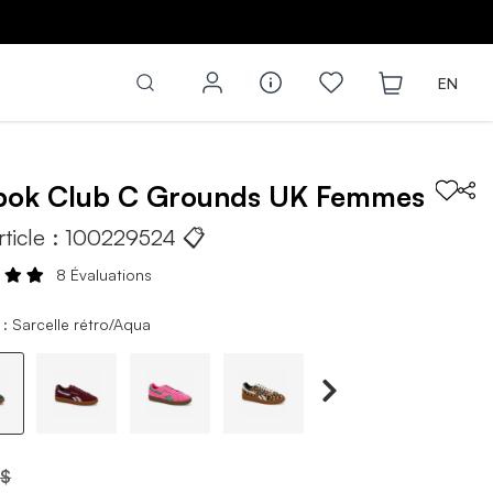
Z
EN
bok
Club C Grounds UK
Femmes
rticle :
100229524
📋
8 Évaluations
: Sarcelle rétro/Aqua
 $