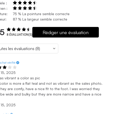
le :
ien :
ture:
75 % La pointure semble correcte
eur:
87 % La largeur semble correcte
.5
Rédiger une évaluation
8
ÉVALUATION(S)
Achat vérifié
 15, 2025
as vibrant a color as pic
color is more a flat teal and not as vibrant as the sales photo.
they are comfy, have a nice fit to the foot. I was worried they
be wide and bulky but they are more narrow and have a nice
 15, 2025
 vérifié