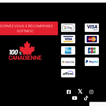
 1, 2026
 sneakers
ke the shoes and would recommend them.
 1, 2026
NSCRIVEZ-VOUS À RÉCOMPENSES
SOFTMOC
 vérifié
 30, 2026
 cute snickers
e sneakers are really cute and comfortable to wear. Perfect for
Canadian summer — as long as it’s not too rainy ?? I usually
 a size 9, but sometimes an 8.5 depending on the style. I got
size 9, and they fit well enough to stay comfy
 30, 2026
MONTRANT
3
/
8
ÉVALUATIONS
𝕏
AFFICHER PLUS DE
RÉSULTATS