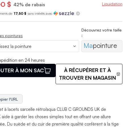
0 $
Liquidation
42% de rabais
ments de
17,50 $
sans int
é
r
ê
ts avec
ⓘ
Découvrez votre taille
:
es pointures
Ma
pointure
xpédition en 24 heures
À RÉCUPÉRER ET À
UTER À MON SAC
TROUVER EN MAGASIN
pier l'URL
et à lacets sarcelle rétro/aqua CLUB C GROUNDS UK de
aide à garder les choses simples tout en offrant une allure
ée. Du suède et du cuir de première qualité confèrent à la tige