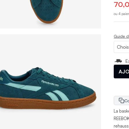
70,0
ou 4 paie
Guide d
E
AJO
Co
La bask
REEBOK 
rehauss