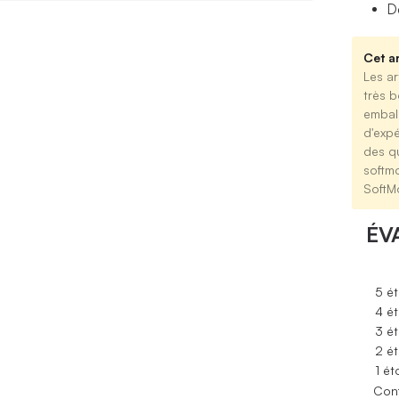
D
Cet ar
Les ar
très b
emball
d'expé
des qu
softm
SoftM
ÉV
5 ét
4 ét
3 ét
2 ét
1 ét
Conf