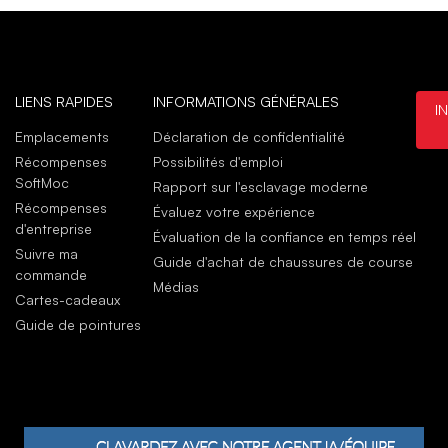
juin
Nice
I li
juin
LIENS RAPIDES
INFORMATIONS GÉNÉRALES
I
Emplacements
Déclaration de confidentialité
Achat
Récompenses
Possibilités d'emploi
mai
SoftMoc
Rapport sur l'esclavage moderne
Very
Récompenses
Évaluez votre expérience
Thes
d'entreprise
Évaluation de la confiance en temps réel
the 
Suivre ma
wear
Guide d'achat de chaussures de course
commande
the 
Médias
Cartes-cadeaux
mai
Guide de pointures