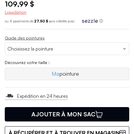
109,99 $
Liquidation
ou 4 paiements de
27,50 $
sans int
é
r
ê
ts avec
ⓘ
Guide des pointures
Découvrez votre taille :
Ma
pointure
Expédition en 24 heures
AJOUTER À MON SAC
À RÉCUPÉRER ET À TROUVER EN MAGASIN