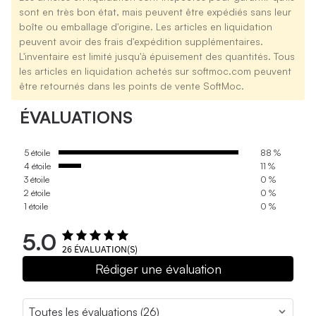
sont en très bon état, mais peuvent être expédiés sans leur
boîte ou emballage d'origine. Les articles en liquidation
peuvent avoir des frais d'expédition supplémentaires.
L'inventaire est limité jusqu'à épuisement des quantités. Tous
les articles en liquidation achetés sur softmoc.com peuvent
être retournés dans les points de vente SoftMoc.
ÉVALUATIONS
5 étoile
88 %
4 étoile
11 %
3 étoile
0 %
2 étoile
0 %
1 étoile
0 %
5.0
26
ÉVALUATION(S)
Rédiger une évaluation