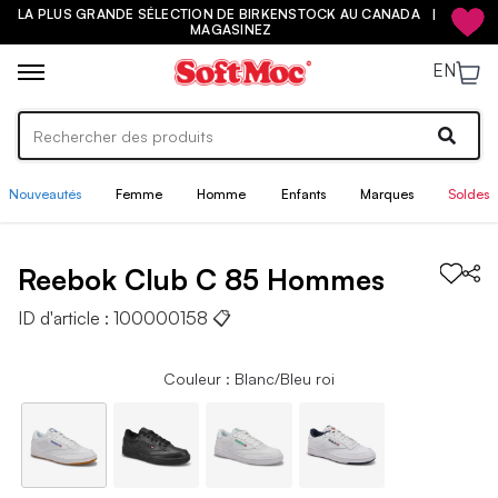
LA PLUS GRANDE SÉLECTION DE BIRKENSTOCK AU CANADA |
MAGASINEZ
EN
Nouveautés
Femme
Homme
Enfants
Marques
Soldes
Reebok
Club C 85
Hommes
ID d'article :
100000158
📋
Couleur : Blanc/Bleu roi