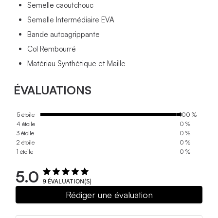
Semelle caoutchouc
Semelle Intermédiaire EVA
Bande autoagrippante
Col Rembourré
Matériau Synthétique et Maille
ÉVALUATIONS
5 étoile
100 %
4 étoile
0 %
3 étoile
0 %
2 étoile
0 %
1 étoile
0 %
5.0
9
ÉVALUATION(S)
Rédiger une évaluation