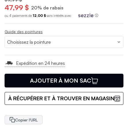
47,99 $
20% de rabais
ou 4 paiements de
12,00 $
sans int
é
r
ê
ts avec
ⓘ
Guide des pointures
Expédition en 24 heures
AJOUTER À MON SAC
À RÉCUPÉRER ET À TROUVER EN MAGASIN
Copier l'URL