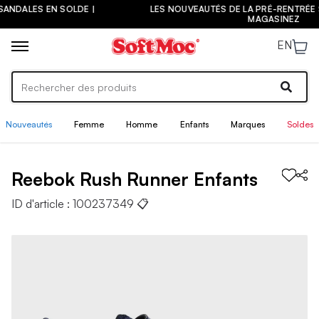
 SOLDE |
LES NOUVEAUTÉS DE LA PRÉ-RENTRÉE SONT ARRIVÉES
MAGASINEZ
EN
Nouveautés
Femme
Homme
Enfants
Marques
Soldes
Reebok
Rush Runner
Enfants
ID d'article :
100237349
📋