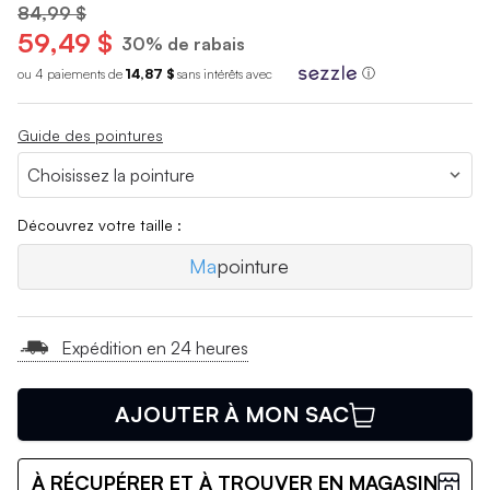
84,99 $
59,49 $
30% de rabais
ou 4 paiements de
14,87 $
sans int
é
r
ê
ts avec
ⓘ
Guide des pointures
Découvrez votre taille :
Ma
pointure
Expédition en 24 heures
AJOUTER À MON SAC
À RÉCUPÉRER ET À TROUVER EN MAGASIN