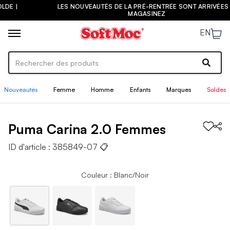
|
LES NOUVEAUTÉS DE LA PRÉ-RENTRÉE SONT ARRIVÉES ! |
MAGASINEZ
EN
Nouveautés
Femme
Homme
Enfants
Marques
Soldes
Puma
Carina 2.0
Femmes
ID d'article :
385849-07
📋
Couleur : Blanc/Noir