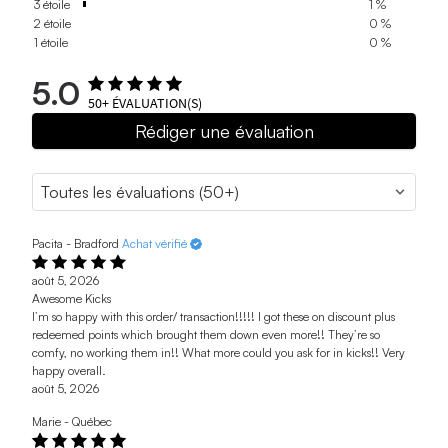
3 étoile
1 %
2 étoile
0 %
1 étoile
0 %
5.0
50+
ÉVALUATION(S)
Rédiger une évaluation
Pacita - Bradford
Achat vérifié
août 5, 2026
Awesome Kicks
I’m so happy with this order/ transaction!!!!! I got these on discount plus
redeemed points which brought them down even more!! They’re so
comfy, no working them in!! What more could you ask for in kicks!! Very
happy overall.
août 5, 2026
Marie - Québec