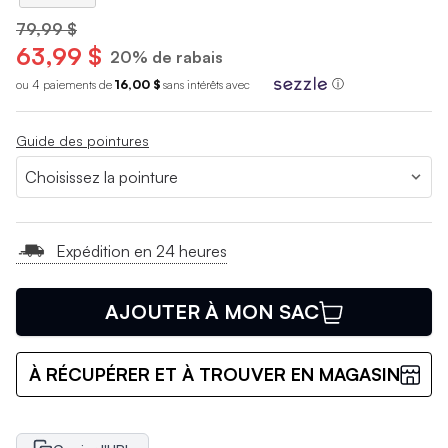
79,99 $
63,99 $
20% de rabais
ou 4 paiements de
16,00 $
sans int
é
r
ê
ts avec
ⓘ
Guide des pointures
Expédition en 24 heures
AJOUTER À MON SAC
À RÉCUPÉRER ET À TROUVER EN MAGASIN