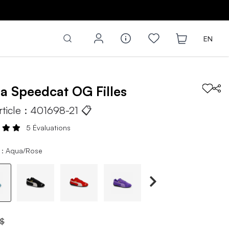
Z
EN
ma
Speedcat OG
Filles
rticle :
401698-21
📋
5 Évaluations
 : Aqua/Rose
 $