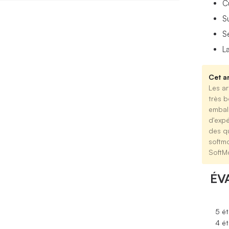
C
S
S
L
Cet ar
Les ar
très b
emball
d'expé
des qu
softm
SoftM
ÉV
5 ét
4 ét