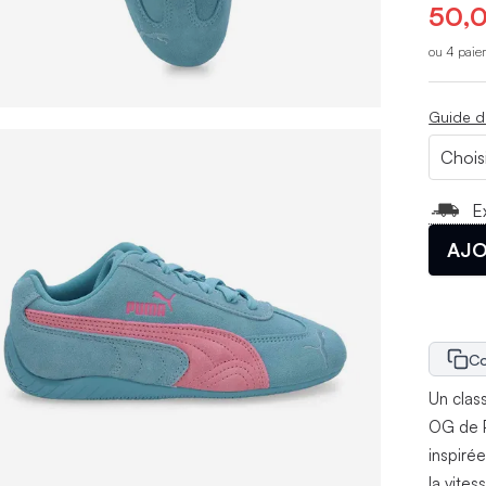
50,0
ou 4 paie
Guide d
E
AJO
Co
Un clas
OG de P
inspiré
la vite