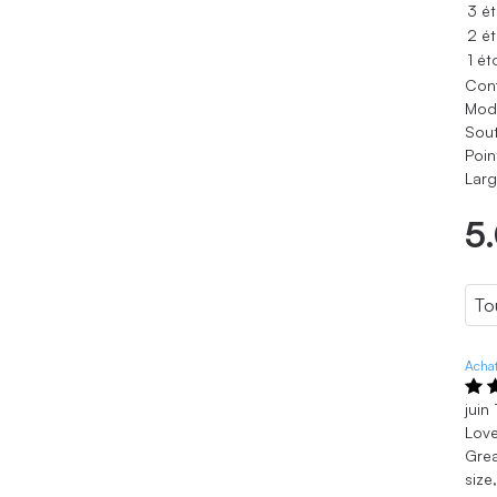
3 ét
2 ét
1 ét
Conf
Modè
Sout
Poin
Larg
5
Achat
juin
Love
Grea
size