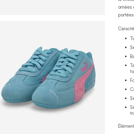
ornées 
portées 
Caracté
T
S
B
T
t
F
C
S
S
t
Élément