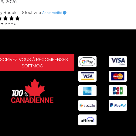
 19, 2026
y Rouble - Stouffville
Achat vérifié
17, 2026
astic
kyou for my favourite Color in my new favourite shoe
17, 2026
or - Toronto
Achat vérifié
NSCRIVEZ-VOUS À RÉCOMPENSES
SOFTMOC
10, 2026
er good
ks.all good .we loved it
10, 2026
MONTRANT
3
/
5
ÉVALUATIONS
AFFICHER PLUS DE
RÉSULTATS