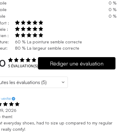
oile
0 %
oile
0 %
oile
0 %
ort :
le :
ien :
ture:
60 % La pointure semble correcte
eur:
80 % La largeur semble correcte
.0
Rédiger une évaluation
5
ÉVALUATION(S)
 vérifié
 19, 2026
 them!
t everyday shoes, had to size up compared to my regular
, really comfy!