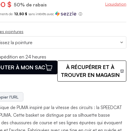
0 $
Liquidation
50% de rabais
ments de
12,50 $
sans int
é
r
ê
ts avec
ⓘ
es pointures
xpédition en 24 heures
À RÉCUPÉRER ET À
UTER À MON SAC
TROUVER EN MAGASIN
pier l'URL
sique de PUMA inspiré par la vitesse des circuits : la SPEEDCAT
UMA. Cette basket se distingue par sa silhouette basse
e des chaussures de course et ses lignes épurées qui évoquent
sse et l'audace. Fabriquées avec une tige en cuir et en suède et