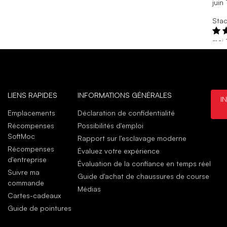
juin
Stac
mai 
Fant
Than
mai 
Vict
LIENS RAPIDES
INFORMATIONS GÉNÉRALES
I
mai 
Emplacements
Déclaration de confidentialité
Sup
Récompenses
Possibilités d'emploi
Than
SoftMoc
Rapport sur l'esclavage moderne
mai 
Récompenses
Évaluez votre expérience
d'entreprise
Évaluation de la confiance en temps réel
Suivre ma
Guide d'achat de chaussures de course
commande
Médias
Cartes-cadeaux
Guide de pointures