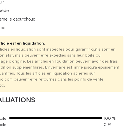
uir
uède
emelle caoutchouc
acet
ticle est en liquidation.
ticles en liquidation sont inspectés pour garantir qu'ils sont en
on état, mais peuvent être expédiés sans leur boîte ou
age d'origine. Les articles en liquidation peuvent avoir des frais
dition supplémentaires. L'inventaire est limité jusqu'à épuisement
antités. Tous les articles en liquidation achetés sur
oc.com peuvent être retournés dans les points de vente
oc.
ALUATIONS
oile
100 %
oile
0 %