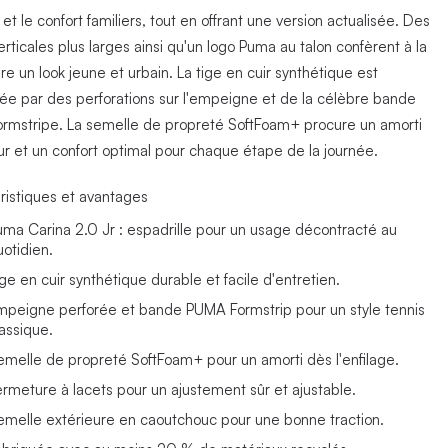
 et le confort familiers, tout en offrant une version actualisée. Des
erticales plus larges ainsi qu'un logo Puma au talon confèrent à la
e un look jeune et urbain. La tige en cuir synthétique est
ée par des perforations sur l'empeigne et de la célèbre bande
rmstripe. La semelle de propreté SoftFoam+ procure un amorti
ur et un confort optimal pour chaque étape de la journée.
ristiques et avantages
uma Carina 2.0 Jr : espadrille pour un usage décontracté au
uotidien.
ige en cuir synthétique durable et facile d'entretien.
mpeigne perforée et bande PUMA Formstrip pour un style tennis
lassique.
emelle de propreté SoftFoam+ pour un amorti dès l'enfilage.
ermeture à lacets pour un ajustement sûr et ajustable.
emelle extérieure en caoutchouc pour une bonne traction.