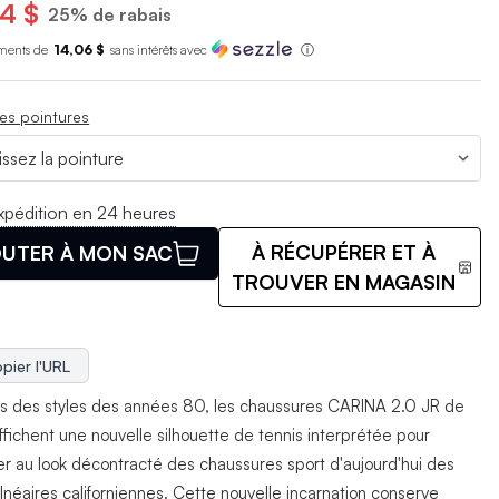
4 $
25% de rabais
ments de
14,06 $
sans int
é
r
ê
ts avec
ⓘ
es pointures
xpédition en 24 heures
À RÉCUPÉRER ET À
UTER À MON SAC
TROUVER EN MAGASIN
pier l'URL
es des styles des années 80, les chaussures CARINA 2.0 JR de
fichent une nouvelle silhouette de tennis interprétée pour
er au look décontracté des chaussures sport d'aujourd'hui des
alnéaires californiennes. Cette nouvelle incarnation conserve