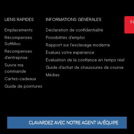
Atte
Votr
déc
LIENS RAPIDES
INFORMATIONS GÉNÉRALES
I
Alan
Emplacements
Déclaration de confidentialité
sept
Récompenses
Possibilités d'emploi
Perfe
SoftMoc
Rapport sur l'esclavage moderne
This
Récompenses
Évaluez votre expérience
can 
d'entreprise
Évaluation de la confiance en temps réel
sept
Suivre ma
Guide d'achat de chaussures de course
commande
Médias
Cartes-cadeaux
Guide de pointures