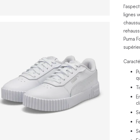
l'aspect
lignes v
chaussur
rehauss
Puma Fo
supérie
Caracté
P
q
T
E
c
S
F
S