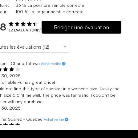
ture:
83 % La pointure semble correcte
eur:
100 % La largeur semble correcte
.8
Rédiger une évaluation
12
ÉVALUATION(S)
een - Charlottetown
Achat vérifié
. 30, 2025
ortable Pumas great price!
uld not find this type of sneaker in a women's size, luckily the
h size 5.5 fit me well. The price was fantastic, I couldn't be
ier with my purchase.
. 30, 2025
ifer Suárez - Quebec
Achat vérifié
. 6, 2025