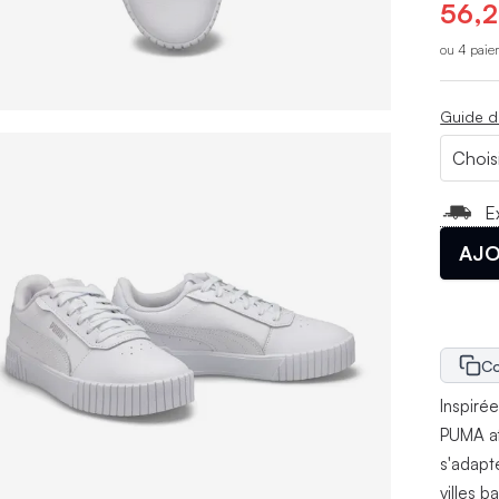
56,2
ou 4 paie
Guide d
E
AJO
Co
Inspiré
PUMA af
s'adapt
villes b