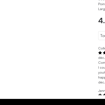
Poin
Larg
4
Coll
déc
Comf
I co
yout
happ
déc
Jenn
déc