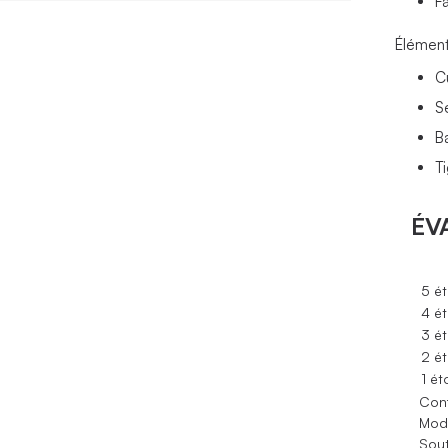
F
Élément
C
S
B
T
ÉV
5 ét
4 ét
3 ét
2 ét
1 ét
Conf
Modè
Sout