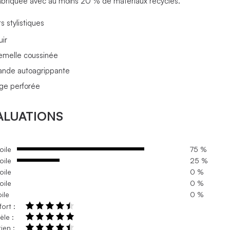
abriquée avec au moins 20 % de matériaux recyclés.
s stylistiques
uir
emelle coussinée
ande autoagrippante
ige perforée
ALUATIONS
oile
75 %
oile
25 %
oile
0 %
oile
0 %
oile
0 %
ort :
le :
ien :