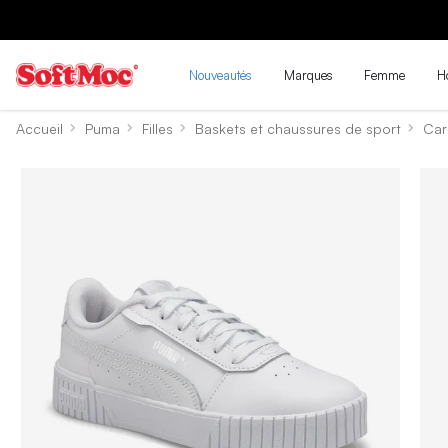
Nouveautés
Marques
Femme
H
Accueil
Puma
Filles
Baskets et chaussures de sport
Car