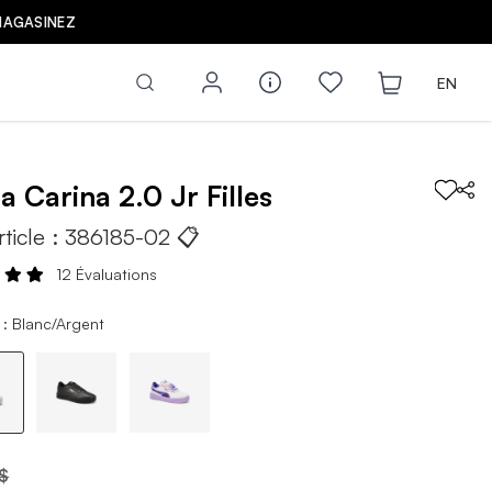
Z
EN
ma
Carina 2.0 Jr
Filles
rticle :
386185-02
📋
12 Évaluations
 : Blanc/Argent
$