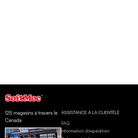
ASSISTANCE À LA CLIENTÈLE
125 magasins à travers le
Canada
FAQ
Information d'expédition