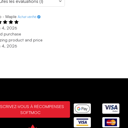
b - Maple
Achat vérifié
s 4, 2026
d purchase
ing product and price
s 4, 2026
NSCRIVEZ-VOUS À RÉCOMPENSES
SOFTMOC