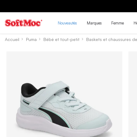
Nouveautés
Marques
Femme
H
Accueil
Puma
Bébé et tout-petit
Baskets et chaussures de