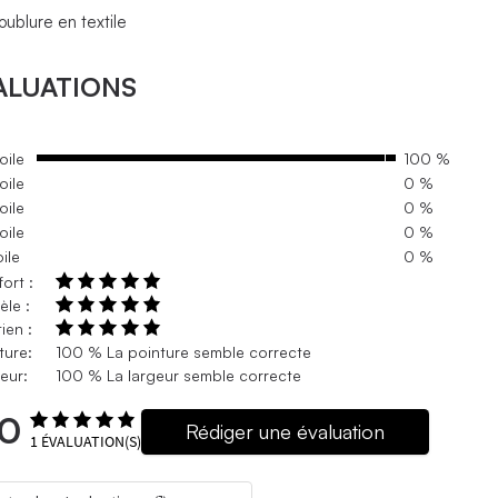
oublure en textile
ALUATIONS
oile
100 %
oile
0 %
oile
0 %
oile
0 %
oile
0 %
ort :
le :
ien :
ture:
100 % La pointure semble correcte
eur:
100 % La largeur semble correcte
.0
Rédiger une évaluation
1
ÉVALUATION(S)