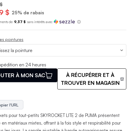
 $
9 $
25% de rabais
ments de
9,37 $
sans int
é
r
ê
ts avec
ⓘ
es pointures
xpédition en 24 heures
À RÉCUPÉRER ET À
UTER À MON SAC
TROUVER EN MAGASIN
pier l'URL
kets pour tout-petits SKYROCKET LITE 2 de PUMA présentent
 en matériaux mixtes, offrant à la fois style et respirabilité pour
ous les jours. La sangle ajustable à bande autoagrippante assure