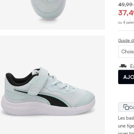
49,99
37,4
ou 4 paie
Guide d
E
AJO
Co
Les bas
une tige
jouer t