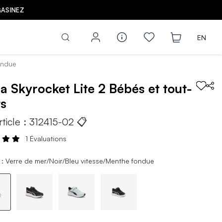
Z
EN
fondue
ma
Skyrocket Lite 2
Bébés et tout-
ts
rticle :
312415-02
📋
1 Évaluations
 : Verre de mer/Noir/Bleu vitesse/Menthe fondue