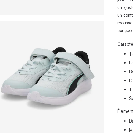
un ajust
un conf
mousse 
conçue 
Caracté
T
F
B
D
T
S
Élément
B
M