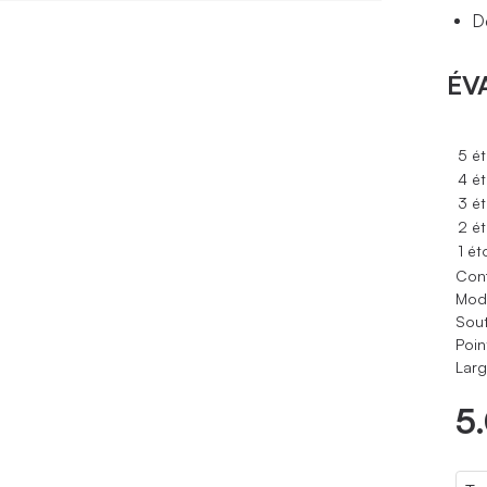
D
ÉV
5 ét
4 ét
3 ét
2 ét
1 ét
Conf
Modè
Sout
Poin
Larg
5