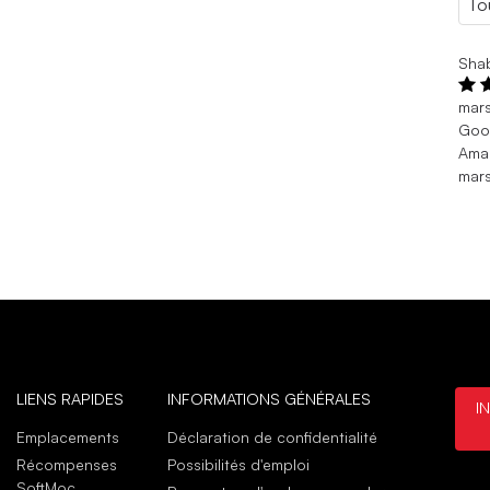
Sha
mar
Goo
Amaz
mar
LIENS RAPIDES
INFORMATIONS GÉNÉRALES
I
Emplacements
Déclaration de confidentialité
Récompenses
Possibilités d'emploi
SoftMoc