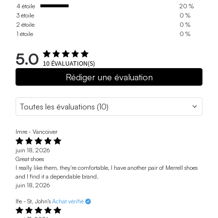
4 étoile
20 %
3 étoile
0 %
2 étoile
0 %
1 étoile
0 %
5.0
10
ÉVALUATION(S)
Rédiger une évaluation
Imre - Vancoiver
juin 18, 2026
Great shoes
I really like them, they're comfortable, I have another pair of Merrell shoes
and I find it a dependable brand.
juin 18, 2026
Ife - St. John's
Achat vérifié