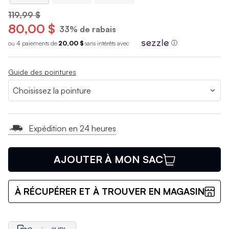
119,99 $
80,00 $
33% de rabais
ou 4 paiements de
20,00 $
sans int
é
r
ê
ts avec
ⓘ
Guide des pointures
Expédition en 24 heures
AJOUTER À MON SAC
À RÉCUPÉRER ET À TROUVER EN MAGASIN