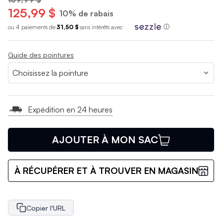
125,99 $
10% de rabais
ou 4 paiements de
31,50 $
sans int
é
r
ê
ts avec
ⓘ
Guide des pointures
Expédition en 24 heures
AJOUTER À MON SAC
À RÉCUPÉRER ET À TROUVER EN MAGASIN
Copier l'URL