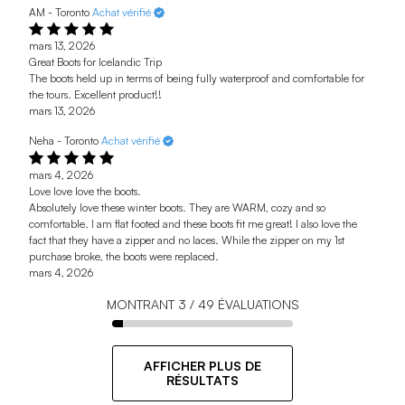
AM - Toronto
Achat vérifié
mars 13, 2026
Great Boots for Icelandic Trip
The boots held up in terms of being fully waterproof and comfortable for
the tours. Excellent product!!
mars 13, 2026
Neha - Toronto
Achat vérifié
mars 4, 2026
Love love love the boots.
Absolutely love these winter boots. They are WARM, cozy and so
comfortable. I am flat footed and these boots fit me great! I also love the
fact that they have a zipper and no laces. While the zipper on my 1st
purchase broke, the boots were replaced.
mars 4, 2026
MONTRANT
3
/
49
ÉVALUATIONS
AFFICHER PLUS DE
RÉSULTATS