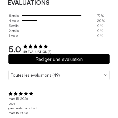
ÉVALUATIONS
5 étoile
79 %
4 étoile
20 %
3 étoile
0 %
2 étoile
0 %
1 étoile
0 %
5.0
49
ÉVALUATION(S)
Rédiger une évaluation
mars 15, 2026
boots
great waterproof boot.
mars 15, 2026