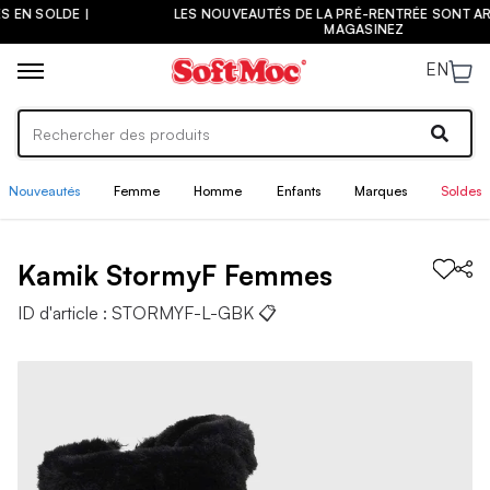
LES NOUVEAUTÉS DE LA PRÉ-RENTRÉE SONT ARRIVÉES ! |
MAGASINEZ
EN
Nouveautés
Femme
Homme
Enfants
Marques
Soldes
Kamik
StormyF
Femmes
ID d'article :
STORMYF-L-GBK
📋