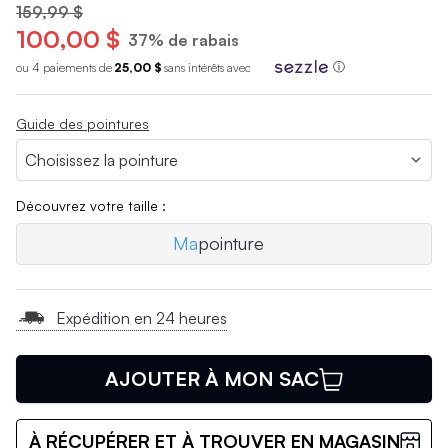
159,99 $
100,00 $
37% de rabais
ou 4 paiements de
25,00 $
sans int
é
r
ê
ts avec
ⓘ
Guide des pointures
Découvrez votre taille :
Ma
pointure
Expédition en 24 heures
AJOUTER À MON SAC
À RÉCUPÉRER ET À TROUVER EN MAGASIN