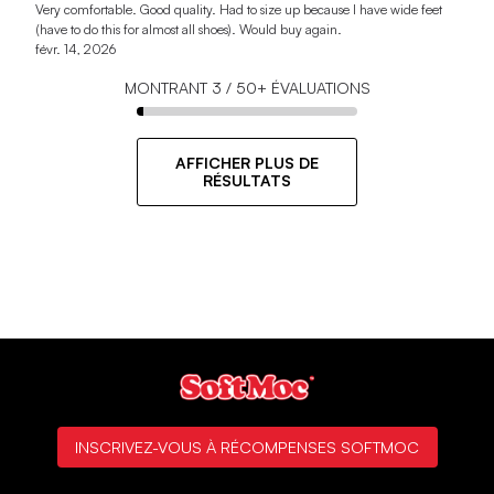
Very comfortable. Good quality. Had to size up because I have wide feet
(have to do this for almost all shoes). Would buy again.
févr. 14, 2026
MONTRANT
3
/
50+
ÉVALUATIONS
AFFICHER PLUS DE
RÉSULTATS
INSCRIVEZ-VOUS À RÉCOMPENSES SOFTMOC