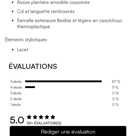
Assise plantaire amovible coussinée
Col et languette rembourrés
Semelle extérieure flexible et légère en caoutchouc
thermoplastique
Éléments stylistiques
Lacet
ÉVALUATIONS
5 étoile
87 %
4 étoile
11 %
3 étoile
0 %
2 étoile
0 %
1 étoile
0 %
5.0
50+
ÉVALUATION(S)
Rédiger une évaluation