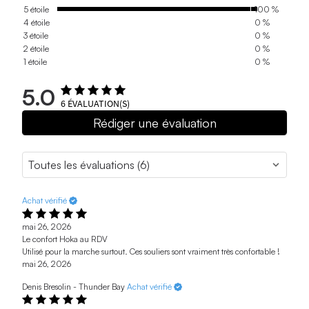
5 étoile
100 %
4 étoile
0 %
3 étoile
0 %
2 étoile
0 %
1 étoile
0 %
5.0
6
ÉVALUATION(S)
Rédiger une évaluation
Achat vérifié
mai 26, 2026
Le confort Hoka au RDV
Utilisé pour la marche surtout. Ces souliers sont vraiment très confortable !
mai 26, 2026
Denis Bresolin - Thunder Bay
Achat vérifié