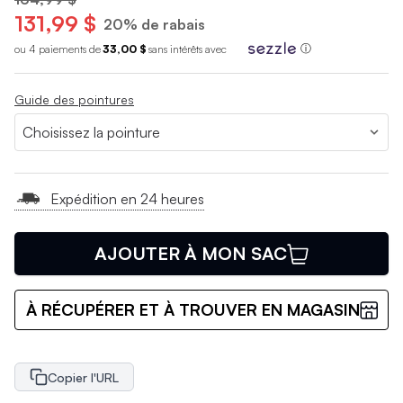
131,99 $
20% de rabais
ou 4 paiements de
33,00 $
sans int
é
r
ê
ts avec
ⓘ
Guide des pointures
Expédition en 24 heures
AJOUTER À MON SAC
À RÉCUPÉRER ET À TROUVER EN MAGASIN
Copier l'URL