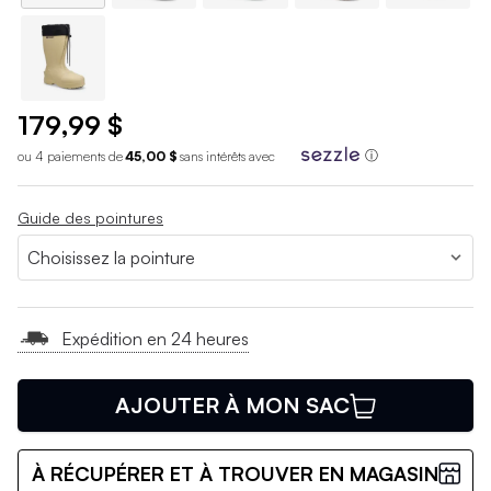
179,99 $
ou 4 paiements de
45,00 $
sans int
é
r
ê
ts avec
ⓘ
Guide des pointures
Expédition en 24 heures
AJOUTER À MON SAC
À RÉCUPÉRER ET À TROUVER EN MAGASIN