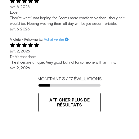
avr. 6, 2026
Love
They're what i was hoping for. Seems more comfortable than I thought it
would be. Hoping wearing them all day will be just as comfortable.
avr. 6, 2026
Violeta - Kelowna bc
Achat vérifié
avr. 2, 2026
Dr Martens shoes
The shoes are unique. Very good but not for someone with arthritis.
avr. 2, 2026
MONTRANT
3
/
17
ÉVALUATIONS
AFFICHER PLUS DE
RÉSULTATS