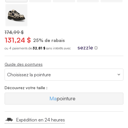
174,99 $
131,24 $
25% de rabais
ou 4 paiements de
32,81 $
sans int
é
r
ê
ts avec
ⓘ
Guide des pointures
Découvrez votre taille :
Ma
pointure
Expédition en 24 heures