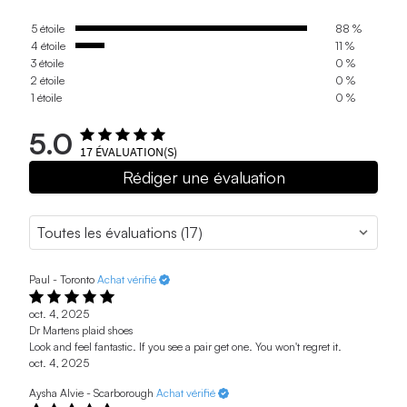
5 étoile
88 %
4 étoile
11 %
3 étoile
0 %
2 étoile
0 %
1 étoile
0 %
5.0
17
ÉVALUATION(S)
Rédiger une évaluation
Paul - Toronto
Achat vérifié
oct. 4, 2025
Dr Martens plaid shoes
Look and feel fantastic. If you see a pair get one. You won't regret it.
oct. 4, 2025
Aysha Alvie - Scarborough
Achat vérifié