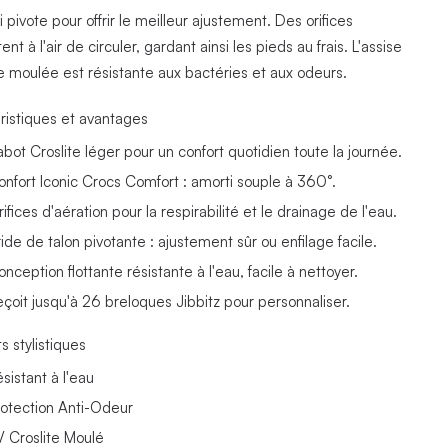
i pivote pour offrir le meilleur ajustement. Des orifices
nt à l'air de circuler, gardant ainsi les pieds au frais. L'assise
re moulée est résistante aux bactéries et aux odeurs.
ristiques et avantages
abot Croslite léger pour un confort quotidien toute la journée.
onfort Iconic Crocs Comfort : amorti souple à 360°.
ifices d'aération pour la respirabilité et le drainage de l'eau.
ide de talon pivotante : ajustement sûr ou enfilage facile.
nception flottante résistante à l'eau, facile à nettoyer.
eçoit jusqu'à 26 breloques Jibbitz pour personnaliser.
s stylistiques
sistant à l'eau
rotection Anti-Odeur
V Croslite Moulé