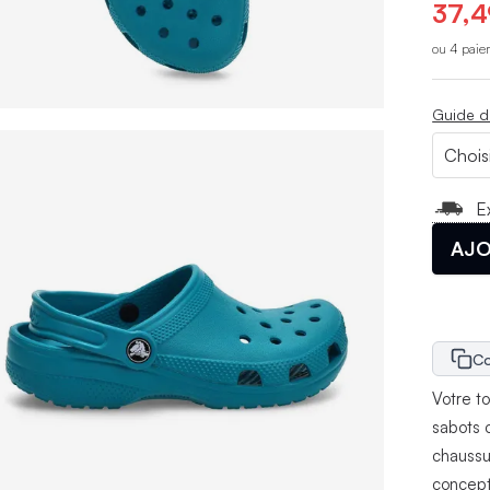
37,4
ou 4 paie
Guide d
E
AJO
Co
Votre t
sabots 
chaussu
concept