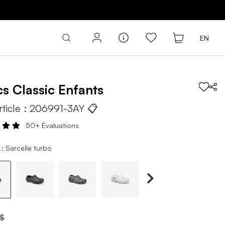
EN
cs
Classic
Enfants
rticle :
206991-3AY
📋
50+ Évaluations
: Sarcelle turbo
 $