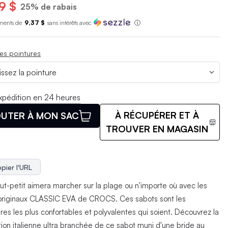
9 $
25% de rabais
ments de
9,37 $
sans int
é
r
ê
ts avec
ⓘ
es pointures
xpédition en 24 heures
À RÉCUPÉRER ET À
UTER À MON SAC
TROUVER EN MAGASIN
pier l'URL
out-petit aimera marcher sur la plage ou n'importe où avec les
originaux CLASSIC EVA de CROCS. Ces sabots sont les
res les plus confortables et polyvalentes qui soient. Découvrez la
ion italienne ultra branchée de ce sabot muni d'une bride au