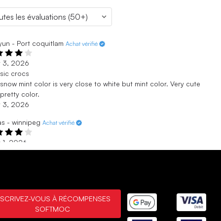
un - Port coquitlam
Achat vérifié
t 3, 2026
sic crocs
 snow mint color is very close to white but mint color. Very cute
pretty color.
t 3, 2026
s - winnipeg
Achat vérifié
 1, 2026
d
 for my kid he likes it
 1, 2026
y - Sorel
Achat vérifié
NSCRIVEZ-VOUS À RÉCOMPENSES
SOFTMOC
. 21, 2026