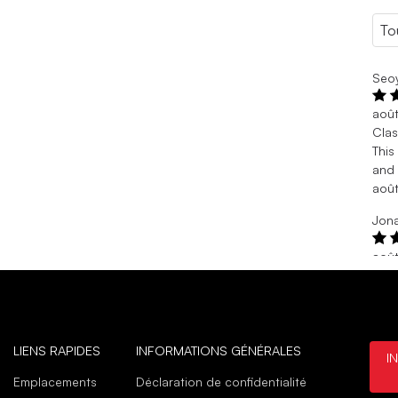
Seoy
aoû
Clas
This
and 
aoû
Jona
août
Goo
Good
août
Laur
LIENS RAPIDES
INFORMATIONS GÉNÉRALES
I
juil
Emplacements
Déclaration de confidentialité