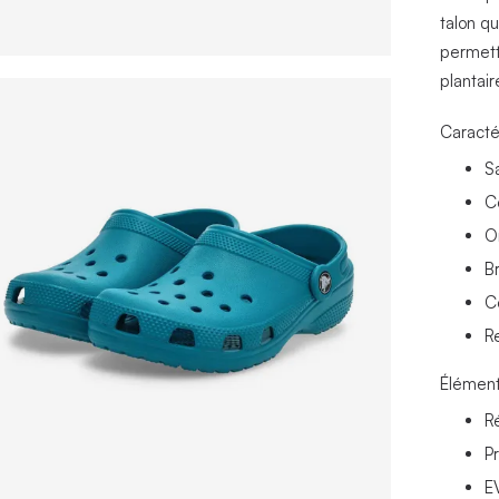
talon qu
permette
plantai
Caracté
S
C
Or
Br
Co
R
Élément
Ré
P
E