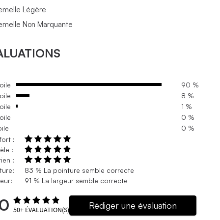
emelle Légère
emelle Non Marquante
ALUATIONS
oile
90 %
oile
8 %
oile
1 %
oile
0 %
oile
0 %
ort :
le :
ien :
ture:
83 % La pointure semble correcte
eur:
91 % La largeur semble correcte
.0
Rédiger une évaluation
50+
ÉVALUATION(S)