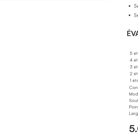
S
S
ÉV
5 ét
4 ét
3 ét
2 ét
1 ét
Conf
Modè
Sout
Poin
Larg
5