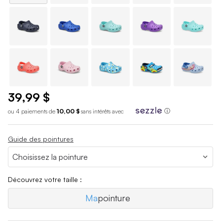
39,99 $
ou 4 paiements de
10,00 $
sans int
é
r
ê
ts avec
ⓘ
Guide des pointures
Découvrez votre taille :
Ma
pointure