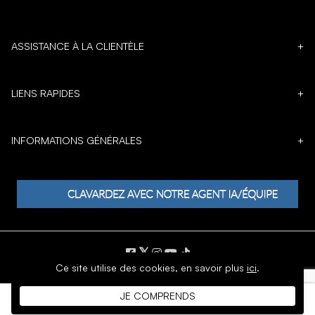
ASSISTANCE À LA CLIENTÈLE
+
LIENS RAPIDES
+
INFORMATIONS GÉNÉRALES
+
𝕏
Ce site utilise des cookies,
en savoir plus
ici
.
DROIT D'AUTEUR © 1996 - 2026 SoftMoc Inc.
JE COMPRENDS
Commerce électronique par MWF Group. Tous droits réservés.