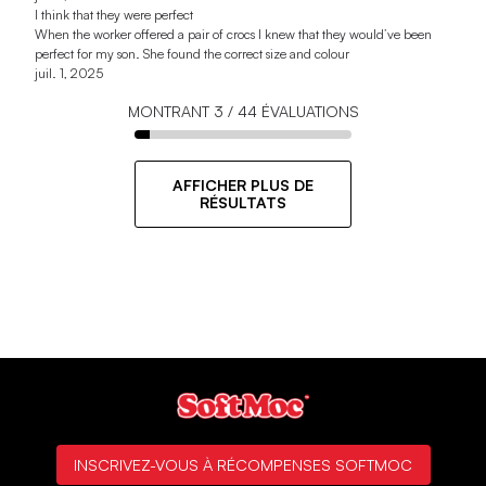
I think that they were perfect
When the worker offered a pair of crocs I knew that they would’ve been
perfect for my son. She found the correct size and colour
juil. 1, 2025
MONTRANT
3
/
44
ÉVALUATIONS
AFFICHER PLUS DE
RÉSULTATS
INSCRIVEZ-VOUS À RÉCOMPENSES SOFTMOC