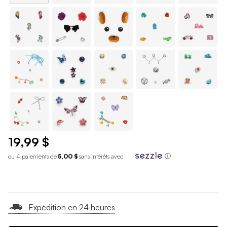
19,99 $
ou 4 paiements de
5,00 $
sans int
é
r
ê
ts avec
ⓘ
Expédition en 24 heures