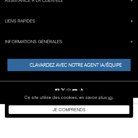
ASSISTANCE À LA CLIENTÈLE
+
LIENS RAPIDES
+
INFORMATIONS GÉNÉRALES
+
𝕏
Ce site utilise des cookies,
en savoir plus
ici
.
DROIT D'AUTEUR © 1996 - 2026 SoftMoc Inc.
JE COMPRENDS
Commerce électronique par MWF Group. Tous droits réservés.