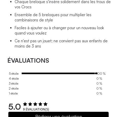
Chaque breloque s'insère solidement dans les trous de
vos Crocs
Ensemble de 5 breloques pour multiplier les
combinaisons de style
Faciles à ajouter ou à changer pour un nouveau look
quand vous voulez
Ce n'est pas un jouet; ne convient pas aux enfants de
moins de 3 ans
ÉVALUATIONS
5 étoile
100 %
4 étoile
0 %
3 étoile
0 %
2 étoile
0 %
1 étoile
0 %
5.0
9
ÉVALUATION(S)
Rédiger une évaluation