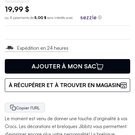
19,99 $
ou 4 paiements de
5,00 $
sans int
é
r
ê
ts avec
ⓘ
Expédition en 24 heures
AJOUTER À MON SAC
À RÉCUPÉRER ET À TROUVER EN MAGASIN
Copier l'URL
Le moment est venu de donner une touche d'originalité à vos
Crocs. Les décorations et breloques Jibbitz vous permettent
d'exprimer encore plus votre personnalité! La breloque