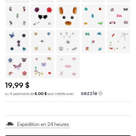
19,99 $
ou 4 paiements de
5,00 $
sans int
é
r
ê
ts avec
ⓘ
Expédition en 24 heures