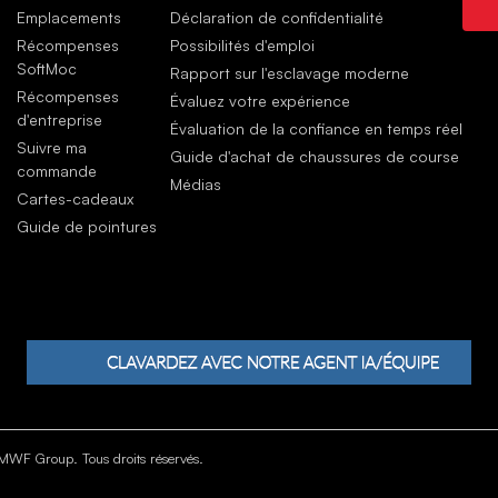
Over
Emplacements
Déclaration de confidentialité
Croc
Récompenses
Possibilités d'emploi
They
SoftMoc
Rapport sur l'esclavage moderne
juil
Récompenses
Évaluez votre expérience
d'entreprise
Évaluation de la confiance en temps réel
Suivre ma
Guide d'achat de chaussures de course
commande
Médias
Cartes-cadeaux
Guide de pointures
WF Group. Tous droits réservés.