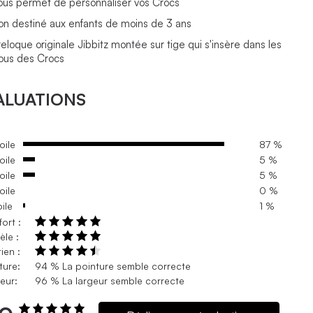
ous permet de personnaliser vos Crocs
on destiné aux enfants de moins de 3 ans
reloque originale Jibbitz montée sur tige qui s'insère dans les
rous des Crocs
ALUATIONS
oile
87 %
oile
5 %
oile
5 %
oile
0 %
oile
1 %
ort :
le :
ien :
ture:
94 % La pointure semble correcte
eur:
96 % La largeur semble correcte