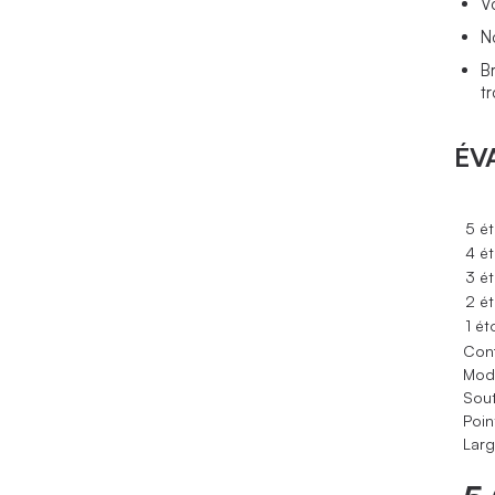
V
N
B
t
ÉV
5 ét
4 ét
3 ét
2 ét
1 ét
Conf
Modè
Sout
Poin
Larg