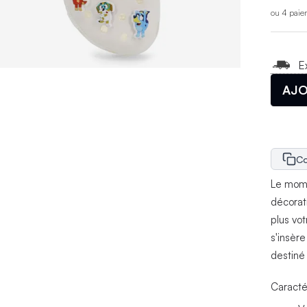
ou 4 paie
E
AJO
Co
Le mome
décorat
plus vot
s'insèr
destiné
Caracté