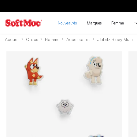
Nouveautés
Marques
Femme
H
Accueil
Crocs
Homme
Accessoires
Jibbitz Bluey Multi -