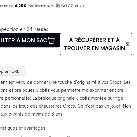
ments de
6,25 $
sans int
é
r
ê
ts avec
ⓘ
xpédition en 24 heures
À RÉCUPÉRER ET À
UTER À MON SAC
TROUVER EN MAGASIN
pier l'URL
nt est venu de donner une touche d'originalité à vos Crocs. Les
ions et breloques Jibbitz vous permettent d'exprimer encore
re personnalité! La breloque originale Jibbitz montée sur tige
e dans les trous des chaussures Crocs. Ce n'est pas un jouet! Non
 aux enfants de moins de 3 ans.
ristiques et avantages