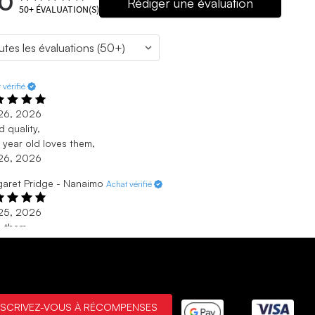
.0
Rédiger une évaluation
50+
ÉVALUATION(S)
 vérifié
. 26, 2026
 quality,
 year old loves them,
. 26, 2026
aret Pridge - Nanaimo
Achat vérifié
. 25, 2026
e them
llent service love the product
. 25, 2026
 vérifié
NSCRIVEZ-VOUS À RÉCOMPENSES
. 21, 2026