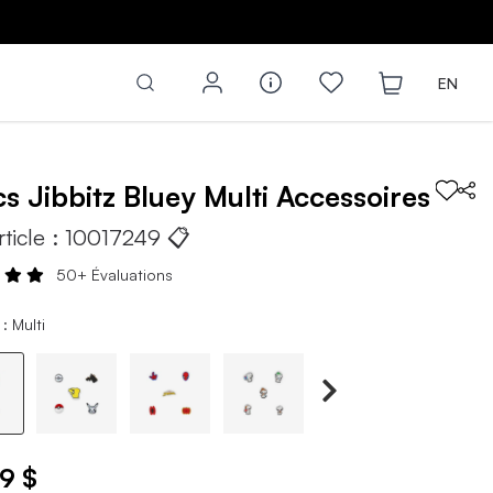
Z
EN
cs
Jibbitz Bluey Multi
Accessoires
rticle :
10017249
📋
50+ Évaluations
: Multi
9 $