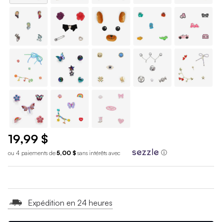
19,99 $
ou 4 paiements de
5,00 $
sans int
é
r
ê
ts avec
ⓘ
Expédition en 24 heures