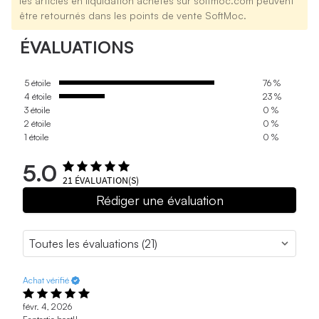
les articles en liquidation achetés sur softmoc.com peuvent
être retournés dans les points de vente SoftMoc.
ÉVALUATIONS
5 étoile
76 %
4 étoile
23 %
3 étoile
0 %
2 étoile
0 %
1 étoile
0 %
5.0
21
ÉVALUATION(S)
Rédiger une évaluation
Achat vérifié
févr. 4, 2026