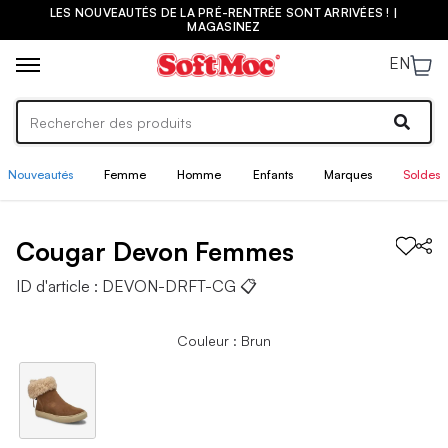
LES NOUVEAUTÉS DE LA PRÉ-RENTRÉE SONT ARRIVÉES ! |
MAGASINEZ
EN
Nouveautés
Femme
Homme
Enfants
Marques
Soldes
Cougar
Devon
Femmes
ID d'article :
DEVON-DRFT-CG
📋
Couleur : Brun