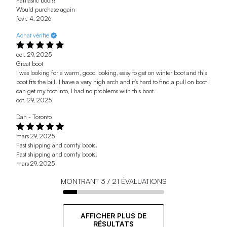
Fantastic boot!!
Would purchase again
févr. 4, 2026
Achat vérifié
oct. 29, 2025
Great boot
I was looking for a warm, good looking, easy to get on winter boot and this
boot fits the bill. I have a very high arch and it’s hard to find a pull on boot I
can get my foot into, I had no problems with this boot.
oct. 29, 2025
Dan - Toronto
mars 29, 2025
Fast shipping and comfy boots!
Fast shipping and comfy boots!
mars 29, 2025
MONTRANT
3
/
21
ÉVALUATIONS
AFFICHER PLUS DE
RÉSULTATS