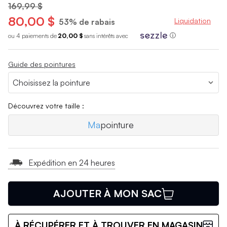
169,99 $
80,00 $
Liquidation
53% de rabais
ou 4 paiements de
20,00 $
sans int
é
r
ê
ts avec
ⓘ
Guide des pointures
Découvrez votre taille :
Ma
pointure
Expédition en 24 heures
AJOUTER À MON SAC
À RÉCUPÉRER ET À TROUVER EN MAGASIN