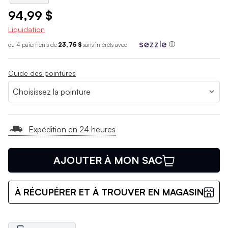
94,99 $
Liquidation
ou 4 paiements de
23,75 $
sans int
é
r
ê
ts avec
ⓘ
Guide des pointures
Expédition en 24 heures
AJOUTER À MON SAC
À RÉCUPÉRER ET À TROUVER EN MAGASIN