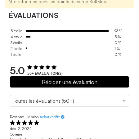
être retournés dans les points de vente SoftMoc.
ÉVALUATIONS
5 étoile
93 %
4 étoile
5 %
3 étoile
0 %
2 étoile
1 %
1 étoile
0 %
5.0
50+
ÉVALUATION(S)
Rédiger une évaluation
Roxanne - Mission
Achat vérifié
déc. 2, 2024
Coverse