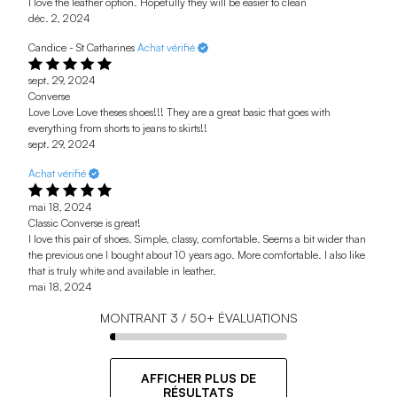
I love the leather option. Hopefully they will be easier to clean
déc. 2, 2024
Candice - St Catharines
Achat vérifié
sept. 29, 2024
Converse
Love Love Love theses shoes!!! They are a great basic that goes with
everything from shorts to jeans to skirts!!
sept. 29, 2024
Achat vérifié
mai 18, 2024
Classic Converse is great!
I love this pair of shoes. Simple, classy, comfortable. Seems a bit wider than
the previous one I bought about 10 years ago. More comfortable. I also like
that is truly white and available in leather.
mai 18, 2024
MONTRANT
3
/
50+
ÉVALUATIONS
AFFICHER PLUS DE
RÉSULTATS