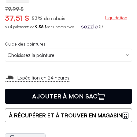
79,99 $
37,51 $
Liquidation
53% de rabais
ou 4 paiements de
9,38 $
sans int
é
r
ê
ts avec
ⓘ
Guide des pointures
Expédition en 24 heures
AJOUTER À MON SAC
À RÉCUPÉRER ET À TROUVER EN MAGASIN