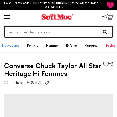
LA PLUS GRANDE SÉLECTION DE BIRKENSTOCK AU CANADA |
MAGASINEZ
EN
Nouveautés
Femme
Homme
Enfants
Marques
Soldes
Converse
Chuck Taylor All Star
Heritage Hi
Femmes
ID d'article :
A09471F
📋