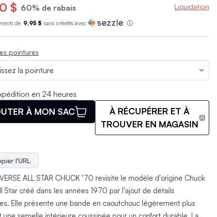
0 $
Liquidation
60% de rabais
ments de
9,95 $
sans int
é
r
ê
ts avec
ⓘ
es pointures
xpédition en 24 heures
À RÉCUPÉRER ET À
UTER À MON SAC
TROUVER EN MAGASIN
pier l'URL
ERSE ALL STAR CHUCK '70 revisite le modèle d'origine Chuck
ll Star créé dans les années 1970 par l'ajout de détails
s. Elle présente une bande en caoutchouc légèrement plus
t une semelle intérieure coussinée pour un confort durable. La