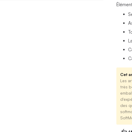
Élément
S
A
To
L
C
C
Cet ar
Les ar
très b
emball
d'expé
des qu
softm
SoftM