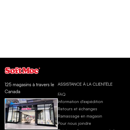
ASSISTANCE À LA CLIENTÈLE
125 magasins à travers le
Canada
FAQ
Information d'expédition
Retours et échanges
Ramassage en magasin
Pour nous joindre