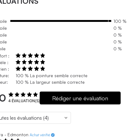
ALUATIONS
oile
100 %
oile
0 %
oile
0 %
oile
0 %
oile
0 %
ort :
le :
ien :
ture:
100 % La pointure semble correcte
eur:
100 % La largeur semble correcte
.0
Rédiger une évaluation
4
ÉVALUATION(S)
ra - Edmonton
Achat vérifié