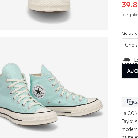
39,8
ou 4 paie
Guide d
E
AJO
Co
La CONV
Taylor A
moderne
haute e