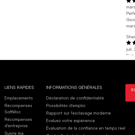
mar
Perf
Good
mar
Sher
juil
Supe
So t
juil
Achat
LIENS RAPIDES
INFORMATIONS GÉNÉRALES
I
janv
Nice
Emplacements
Déclaration de confidentialité
Love
Récompenses
Possibilités d'emploi
janv
SoftMoc
Rapport sur l'esclavage moderne
Récompenses
Évaluez votre expérience
d'entreprise
Évaluation de la confiance en temps réel
Suivre ma