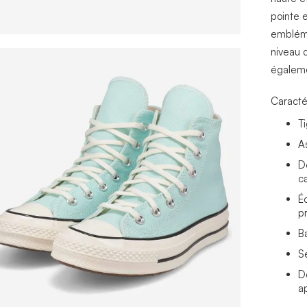
pointe 
embléma
niveau d
égaleme
Caracté
Ti
A
D
c
É
p
B
S
D
a