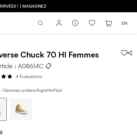
Z
EN
verse
Chuck 70 HI
Femmes
rticle :
A08614C
📋
4 Évaluations
: Faisceau polaire/Aigrette/Noir
 $