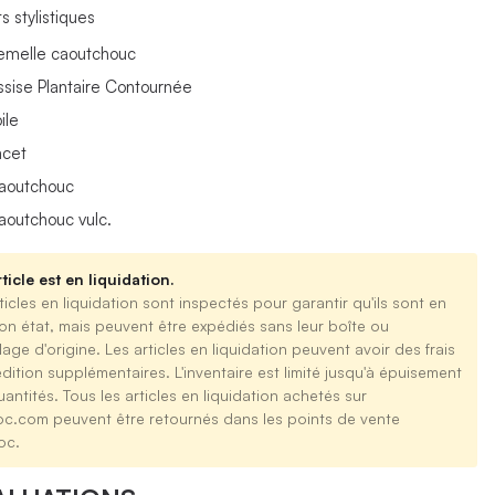
s stylistiques
emelle caoutchouc
ssise Plantaire Contournée
ile
acet
aoutchouc
aoutchouc vulc.
ticle est en liquidation.
ticles en liquidation sont inspectés pour garantir qu'ils sont en
on état, mais peuvent être expédiés sans leur boîte ou
age d'origine. Les articles en liquidation peuvent avoir des frais
dition supplémentaires. L'inventaire est limité jusqu'à épuisement
antités. Tous les articles en liquidation achetés sur
oc.com peuvent être retournés dans les points de vente
oc.