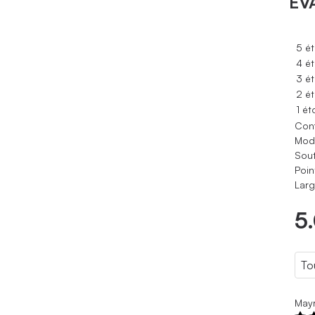
ÉV
5 ét
4 ét
3 ét
2 ét
1 ét
Conf
Modè
Sout
Poin
Larg
5
May