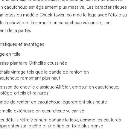
en caoutchouc est également plus massive. Les caractéristiques
tiques du modèle Chuck Taylor, comme le logo avec l'étoile au
e la cheville et la semelle en caoutchouc vulcanisé, sont
nt de la partie.
ristiques et avantages
ge en toile
ssise plantaire Ortholite coussinée
étails vintage tels que la bande de renfort en
aoutchouc remontant plus haut
cusson de cheville classique All Star, embout en caoutchouc,
rotège-orteils et rainures
ande de renfort en caoutchouc légèrement plus haute
emelle extérieure en caoutchouc vulcanisé
es détails rétro viennent parfaire le look, comme les coutures
pparentes sur le côté et une tige en toile plus dense