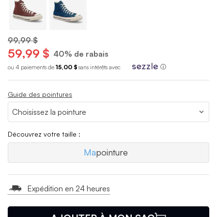
99,99 $
59,99 $
40% de rabais
ou 4 paiements de
15,00 $
sans int
é
r
ê
ts avec
ⓘ
Guide des pointures
Découvrez votre taille :
Ma
pointure
Expédition en 24 heures