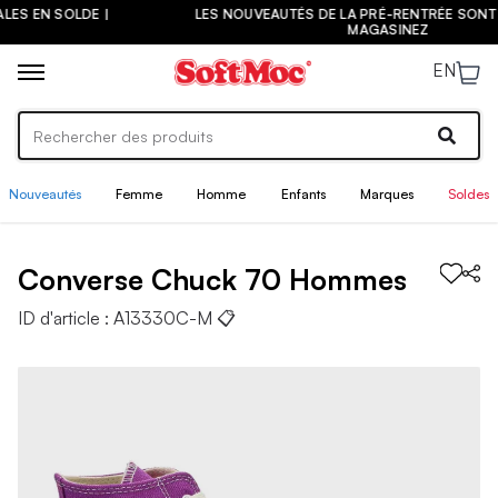
LES NOUVEAUTÉS DE LA PRÉ-RENTRÉE SONT ARRIVÉES ! |
MAGASINEZ
EN
Nouveautés
Femme
Homme
Enfants
Marques
Soldes
Converse
Chuck 70
Hommes
ID d'article :
A13330C-M
📋