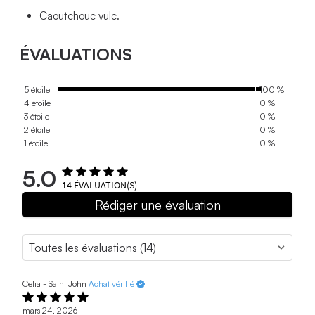
Caoutchouc vulc.
ÉVALUATIONS
5 étoile
100 %
4 étoile
0 %
3 étoile
0 %
2 étoile
0 %
1 étoile
0 %
5.0
14
ÉVALUATION(S)
Rédiger une évaluation
Celia - Saint John
Achat vérifié
mars 24, 2026