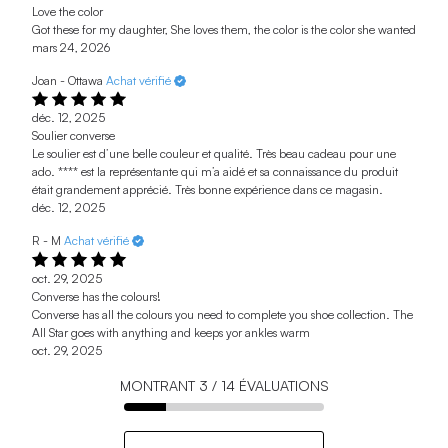
Love the color
Got these for my daughter, She loves them, the color is the color she wanted
mars 24, 2026
Joan - Ottawa
Achat vérifié
déc. 12, 2025
Soulier converse
Le soulier est d’une belle couleur et qualité. Très beau cadeau pour une
ado. **** est la représentante qui m’a aidé et sa connaissance du produit
était grandement apprécié. Très bonne expérience dans ce magasin.
déc. 12, 2025
R - M
Achat vérifié
oct. 29, 2025
Converse has the colours!
Converse has all the colours you need to complete you shoe collection. The
All Star goes with anything and keeps yor ankles warm
oct. 29, 2025
MONTRANT
3
/
14
ÉVALUATIONS