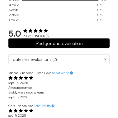
4 étoile
0 %
3 étoile
0 %
2 étoile
0 %
1 étoile
0 %
5.0
2
ÉVALUATION(S)
Rédiger une évaluation
Michael Chandler - Broad Cove
Achat vérifié
sept. 15, 2025
Awesome service
Buddy was a good salesman!
sept. 15, 2025
Chris - Vancouver
Achat vérifié
août 9, 2025