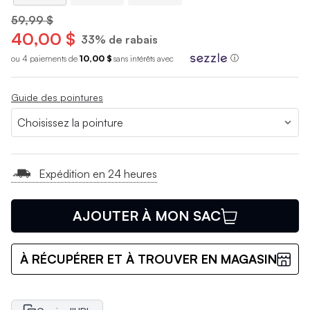
59,99 $
40,00 $
33% de rabais
ou 4 paiements de
10,00 $
sans int
é
r
ê
ts avec
ⓘ
Guide des pointures
Expédition en 24 heures
AJOUTER À MON SAC
À RÉCUPÉRER ET À TROUVER EN MAGASIN