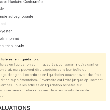
ssise Plantaire Contournée
ile
ande autoagrippante
acet
olyester
otif Imprimé
aoutchouc vulc.
ticle est en liquidation.
ticles en liquidation sont inspectés pour garantir qu'ils sont en
on état, mais peuvent être expédiés sans leur boîte ou
age d'origine. Les articles en liquidation peuvent avoir des frais
dition supplémentaires. L'inventaire est limité jusqu'à épuisement
antités. Tous les articles en liquidation achetés sur
oc.com peuvent être retournés dans les points de vente
oc.
ALUATIONS