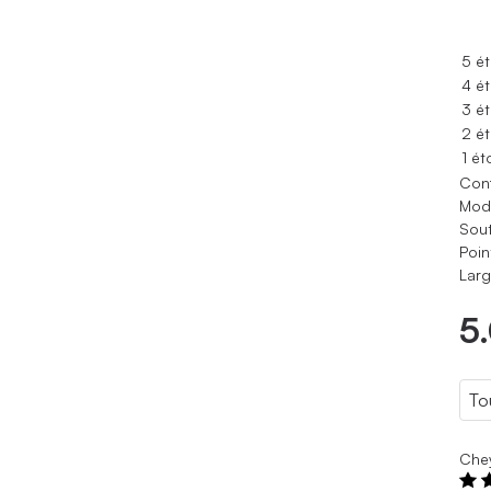
5 ét
4 ét
3 ét
2 ét
1 ét
Conf
Modè
Sout
Poin
Larg
5
Che