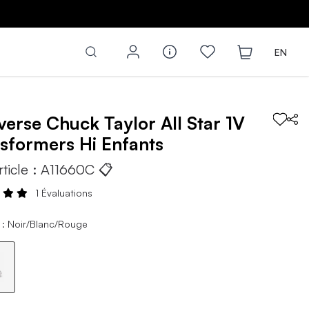
Z
EN
verse
Chuck Taylor All Star 1V
sformers Hi
Enfants
rticle :
A11660C
📋
1 Évaluations
 : Noir/Blanc/Rouge