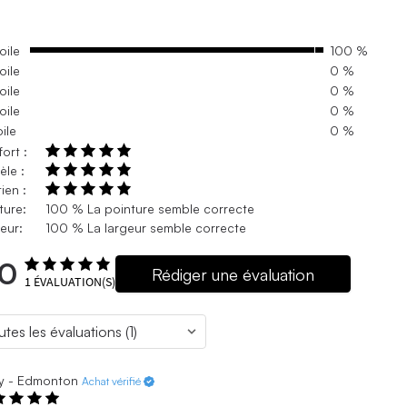
oile
100 %
oile
0 %
oile
0 %
oile
0 %
oile
0 %
ort :
le :
ien :
ture:
100 % La pointure semble correcte
eur:
100 % La largeur semble correcte
.0
Rédiger une évaluation
1
ÉVALUATION(S)
y - Edmonton
Achat vérifié