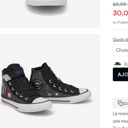
59,99 
30,0
ou 4 paie
Guide d
E
AJO
Co
Le mond
une nou