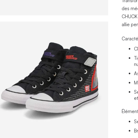
Transfo
des méc
CHUCK 
allie p
Caracté
C
T
n
A
M
S
et
Élément
S
B