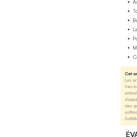
A
To
B
L
P
M
C
Cet ar
Les ar
très b
emball
d'expé
des qu
softm
SoftM
ÉV