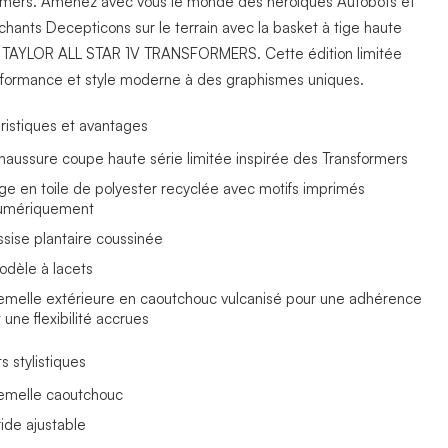
rmers. Amenez avec vous le monde des héroïques Autobots et
hants Decepticons sur le terrain avec la basket à tige haute
TAYLOR ALL STAR 1V TRANSFORMERS. Cette édition limitée
erformance et style moderne à des graphismes uniques.
ristiques et avantages
haussure coupe haute série limitée inspirée des Transformers
ige en toile de polyester recyclée avec motifs imprimés
umériquement
ssise plantaire coussinée
odèle à lacets
emelle extérieure en caoutchouc vulcanisé pour une adhérence
 une flexibilité accrues
s stylistiques
emelle caoutchouc
ride ajustable