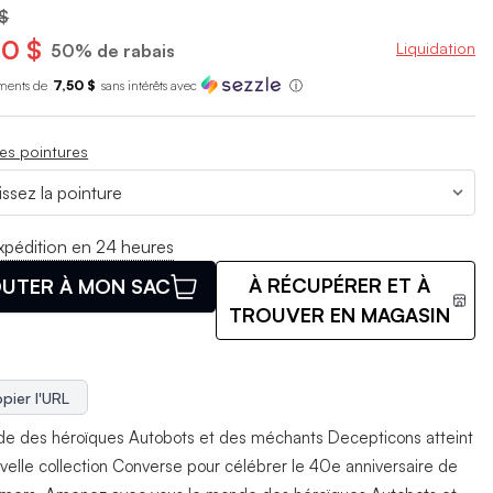
$
0 $
Liquidation
50% de rabais
ments de
7,50 $
sans int
é
r
ê
ts avec
ⓘ
es pointures
xpédition en 24 heures
À RÉCUPÉRER ET À
UTER À MON SAC
TROUVER EN MAGASIN
pier l'URL
e des héroïques Autobots et des méchants Decepticons atteint
velle collection Converse pour célébrer le 40e anniversaire de