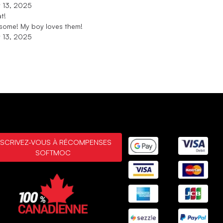
 13, 2025
t!
some! My boy loves them!
 13, 2025
NSCRIVEZ-VOUS À RÉCOMPENSES
SOFTMOC