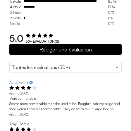
5 étoile
85 %
4 étoile
13 %
3 étoile
0 %
2 étoile
1 %
1 étoile
0 %
5.0
50+
ÉVALUATION(S)
Rédiger une évaluation
Achat vérifié
sept. 1, 2025
More comfortable
Seems more comfortable than the used to be. Bought a pair years ago and
they weren’t nearly as comfortable. They do seem to run large though
sept. 1, 2025
Amy - Sarnia