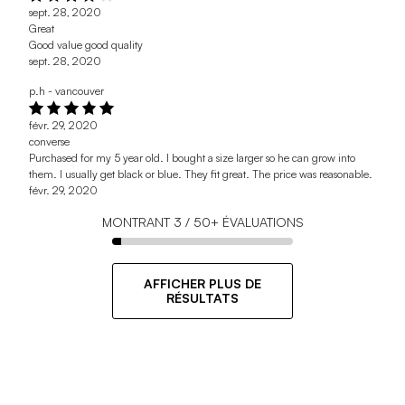
sept. 28, 2020
Great
Good value good quality
sept. 28, 2020
p.h - vancouver
févr. 29, 2020
converse
Purchased for my 5 year old. I bought a size larger so he can grow into
them. I usually get black or blue. They fit great. The price was reasonable.
févr. 29, 2020
MONTRANT
3
/
50+
ÉVALUATIONS
AFFICHER PLUS DE
RÉSULTATS