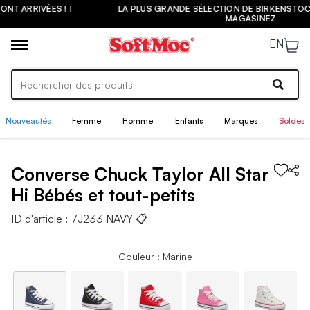
S ! |
LA PLUS GRANDE SÉLECTION DE BIRKENSTOCK AU CAN
MAGASINEZ
EN
Nouveautés
Femme
Homme
Enfants
Marques
Soldes
Converse
Chuck Taylor All Star
Hi
Bébés et tout-petits
ID d'article :
7J233 NAVY
📋
Couleur : Marine