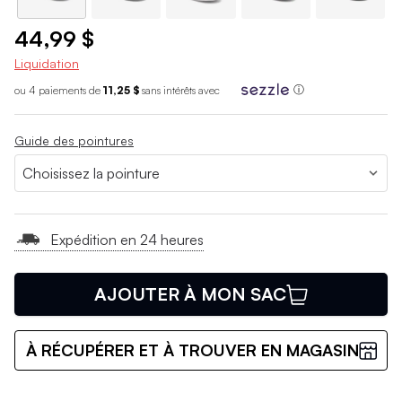
44,99 $
Liquidation
ou 4 paiements de
11,25 $
sans int
é
r
ê
ts avec
ⓘ
Guide des pointures
Expédition en 24 heures
AJOUTER À MON SAC
À RÉCUPÉRER ET À TROUVER EN MAGASIN