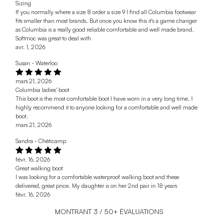
Sizing
If you normally where a size 8 order a size 9 I find all Columbia footwear
fits smaller than most brands. But once you know this it's a game changer
as Columbia is a really good reliable comfortable and well made brand.
Softmoc was great to deal with
avr. 1, 2026
Susan - Waterloo
mars 21, 2026
Columbia ladies' boot
This boot is the most comfortable boot I have worn in a very long time. I
highly recommend it to anyone looking for a comfortable and well made
boot.
mars 21, 2026
Sandra - Chéticamp
févr. 16, 2026
Great walking boot
I was looking for a comfortable waterproof walking boot and these
delivered, great price. My daughter is on her 2nd pair in 18 years
févr. 16, 2026
MONTRANT
3
/
50+
ÉVALUATIONS