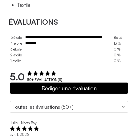
Textile
ÉVALUATIONS
5 étoile
86 %
4 étoile
13 %
3 étoile
0 %
2 étoile
0 %
1 étoile
0 %
5.0
50+
ÉVALUATION(S)
Rédiger une évaluation
Julie - North Bay
avr. 1, 2026