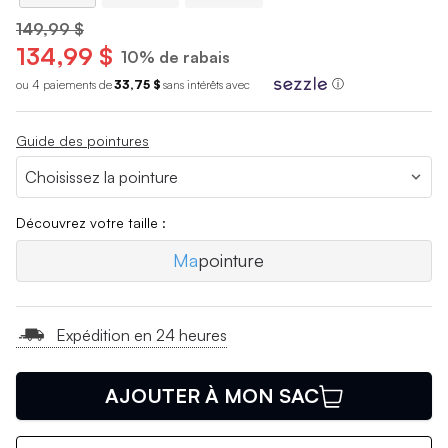
149,99 $
134,99 $
10% de rabais
ou 4 paiements de
33,75 $
sans int
é
r
ê
ts avec
ⓘ
Guide des pointures
Découvrez votre taille :
Ma
pointure
Expédition en 24 heures
AJOUTER À MON SAC