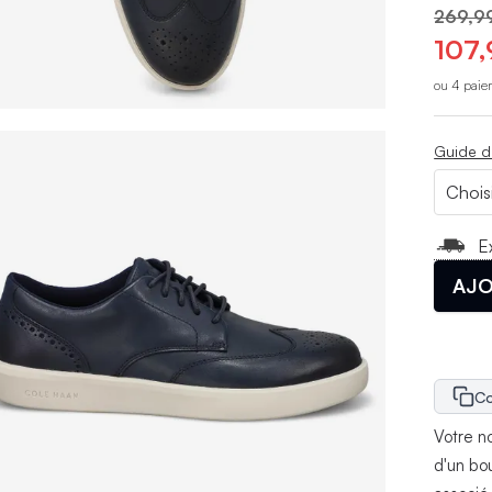
269,9
107,
ou 4 paie
Guide d
E
AJO
Co
Votre n
d'un bou