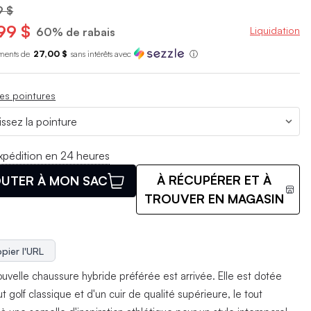
9 $
99 $
Liquidation
60% de rabais
ments de
27,00 $
sans int
é
r
ê
ts avec
ⓘ
es pointures
xpédition en 24 heures
À RÉCUPÉRER ET À
UTER À MON SAC
TROUVER EN MAGASIN
pier l'URL
ouvelle chaussure hybride préférée est arrivée. Elle est dotée
t golf classique et d'un cuir de qualité supérieure, le tout