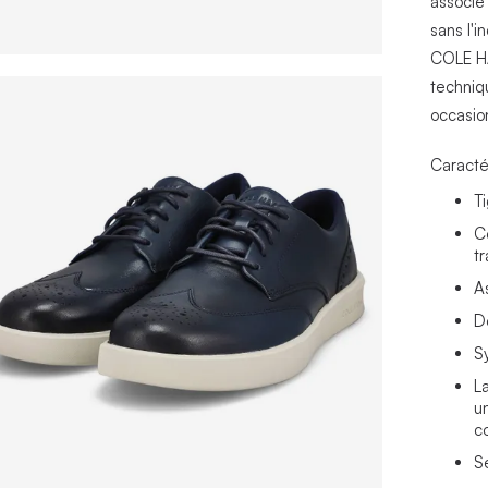
associé 
sans l'
COLE HA
techniq
occasio
Caracté
T
C
t
A
D
S
L
u
co
S