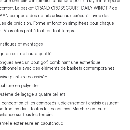
à une semelle d'inspiration athlétique pour un style intemporel
inconfort. La basket GRAND CROSSCOURT DAILY WINGTIP de
AN comporte des détails artisanaux exécutés avec des
ues de précision. Forme et fonction simplifiées pour chaque
n. Vous êtes prêt à tout, en tout temps.
ristiques et avantages
ige en cuir de haute qualité
onçues avec un bout golf, combinant une esthétique
raditionnelle avec des éléments de baskets contemporaines
ssise plantaire coussinée
oublure en polyester
ystème de laçage à quatre œillets
a conception et les composés judicieusement choisis assurent
ne traction dans toutes les conditions. Marchez en toute
nfiance sur tous les terrains.
emelle extérieure en caoutchouc