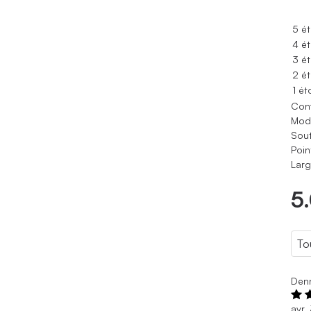
5 ét
4 ét
3 ét
2 ét
1 ét
Conf
Modè
Sout
Poin
Larg
5
Denn
avr.