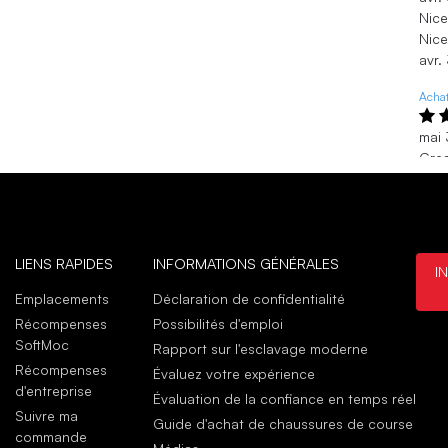
Nice
Nice
avr.
Achat
mai 
Grea
Good
mai 
Loui
LIENS RAPIDES
INFORMATIONS GÉNÉRALES
I
juil
Touj
Emplacements
Déclaration de confidentialité
Je m
Récompenses
Possibilités d'emploi
tout
SoftMoc
Rapport sur l'esclavage moderne
juil
Récompenses
Évaluez votre expérience
d'entreprise
Évaluation de la confiance en temps réel
Suivre ma
Guide d'achat de chaussures de course
commande