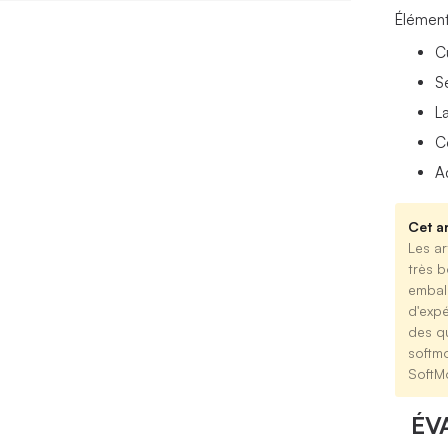
Élément
C
S
L
C
A
Cet ar
Les ar
très b
emball
d'expé
des qu
softm
SoftM
ÉV