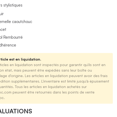
s stylistiques
uir
emelle caoutchouc
acet
ol Rembourré
dhérence
ticle est en liquidation.
ticles en liquidation sont inspectés pour garantir qu'ils sont en
on état, mais peuvent être expédiés sans leur boîte ou
age d'origine. Les articles en liquidation peuvent avoir des frais
dition supplémentaires. L'inventaire est limité jusqu'à épuisement
antités. Tous les articles en liquidation achetés sur
oc.com peuvent être retournés dans les points de vente
oc.
ALUATIONS