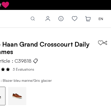
Z
EN
e Haan
Grand Crosscourt Daily
mmes
rticle :
C39818
📋
3 Évaluations
: Blazer bleu marine/Gris glacier