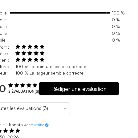
oile
100 %
oile
0 %
oile
0 %
oile
0 %
oile
0 %
ort :
le :
ien :
ture:
100 % La pointure semble correcte
eur:
100 % La largeur semble correcte
.0
Rédiger une évaluation
3
ÉVALUATION(S)
is - Kanata
Achat vérifié
 30, 2026