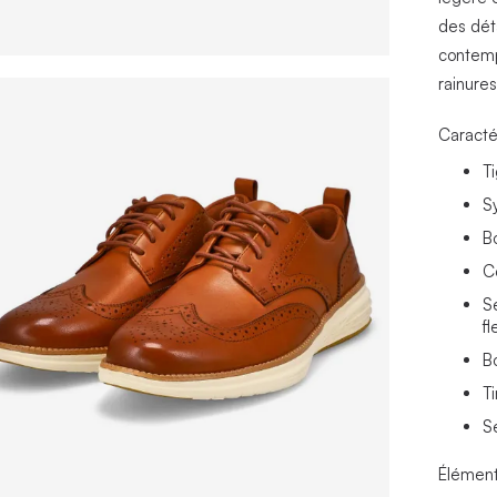
des dét
contemp
rainures
Caracté
T
S
B
C
S
f
B
Ti
S
Élément