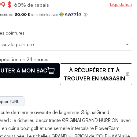
99 $
Liquidation
60% de rabais
ments de
30,00 $
sans int
é
r
ê
ts avec
ⓘ
es pointures
xpédition en 24 heures
À RÉCUPÉRER ET À
UTER À MON SAC
TROUVER EN MAGASIN
pier l'URL
a toute dernière nouveauté de la gamme ØriginalGrand
red : le richelieu décontracté ØRIGINALGRAND HURRION, avec
e en cuir à bout golf et une semelle intercalaire FlowerFoam
et coussinée. Le richelieu GRAND HURRION de COLE HAAN allie