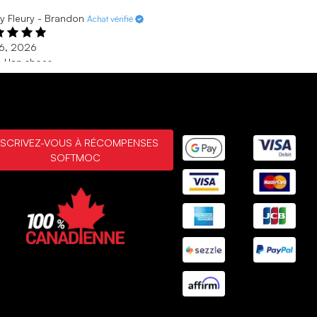
y Fleury - Brandon
Achat vérifié
 6, 2026
e Han shoes
ry classy, looking shoes, whether they’re the casual or the
s shoes, very light and comfortable comfortable
 6, 2026
my - Toronto
Achat vérifié
NSCRIVEZ-VOUS À RÉCOMPENSES
SOFTMOC
 24, 2026
t pair of shoes!
ly comfortable. Don't know why I didn't get some sooner.
 24, 2026
MONTRANT
3
/
7
ÉVALUATIONS
AFFICHER PLUS DE
RÉSULTATS