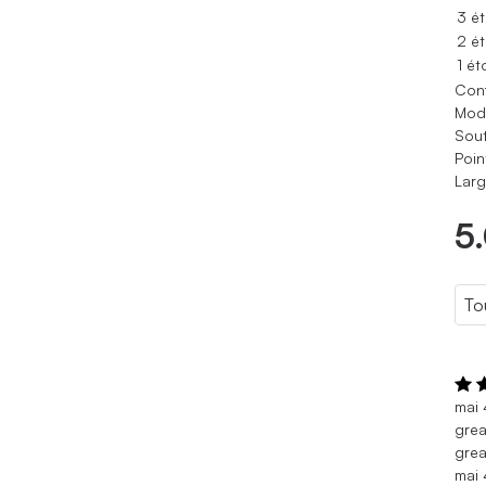
3 ét
2 ét
1 ét
Conf
Modè
Sout
Poin
Larg
5
mai
grea
grea
mai