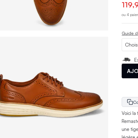
119,
ou 4 paie
Guide d
E
AJO
Co
Voici l
Remaste
une tig
légère 