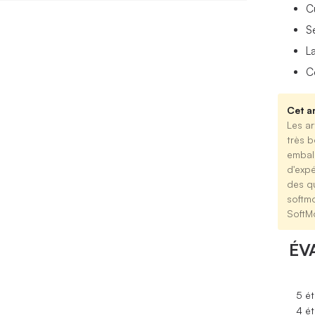
C
S
L
C
Cet ar
Les ar
très b
emball
d'expé
des qu
softm
SoftM
ÉV
5 ét
4 ét