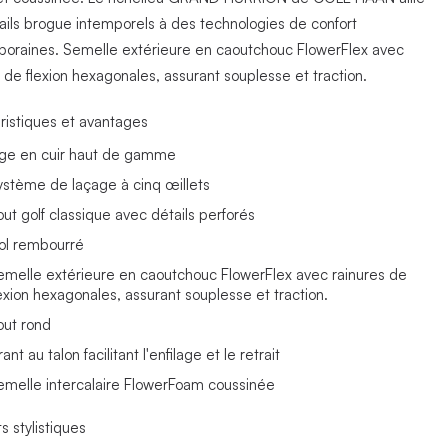
ails brogue intemporels à des technologies de confort
oraines. Semelle extérieure en caoutchouc FlowerFlex avec
 de flexion hexagonales, assurant souplesse et traction.
ristiques et avantages
ige en cuir haut de gamme
ystème de laçage à cinq œillets
out golf classique avec détails perforés
ol rembourré
emelle extérieure en caoutchouc FlowerFlex avec rainures de
lexion hexagonales, assurant souplesse et traction.
out rond
rant au talon facilitant l'enfilage et le retrait
emelle intercalaire FlowerFoam coussinée
s stylistiques