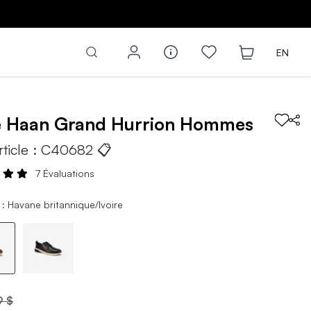
Z
EN
e Haan
Grand Hurrion
Hommes
rticle :
C40682
📋
7 Évaluations
: Havane britannique/Ivoire
9 $