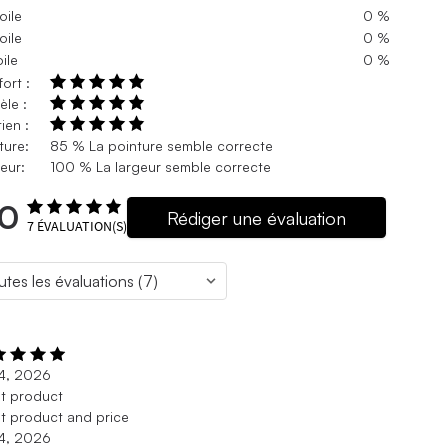
oile
0 %
oile
0 %
oile
0 %
ort :
le :
ien :
ture:
85 % La pointure semble correcte
eur:
100 % La largeur semble correcte
.0
Rédiger une évaluation
7
ÉVALUATION(S)
 4, 2026
t product
t product and price
 4, 2026