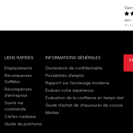
Garr
avr.
Col
A ve
dres
avr.
Jere
LIENS RAPIDES
INFORMATIONS GÉNÉRALES
I
juin
Emplacements
Déclaration de confidentialité
Grea
Récompenses
Possibilités d'emploi
Real
SoftMoc
Rapport sur l'esclavage moderne
juin
Récompenses
Évaluez votre expérience
d'entreprise
Évaluation de la confiance en temps réel
Suivre ma
Guide d'achat de chaussures de course
commande
Médias
Cartes-cadeaux
Guide de pointures