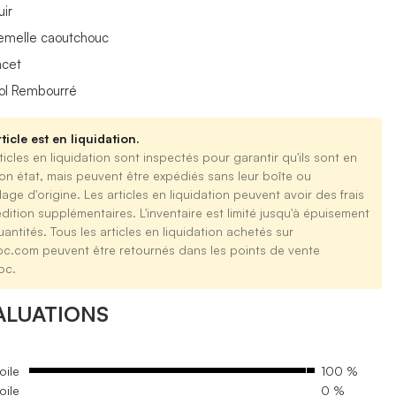
uir
emelle caoutchouc
acet
ol Rembourré
ticle est en liquidation.
ticles en liquidation sont inspectés pour garantir qu'ils sont en
on état, mais peuvent être expédiés sans leur boîte ou
age d'origine. Les articles en liquidation peuvent avoir des frais
dition supplémentaires. L'inventaire est limité jusqu'à épuisement
antités. Tous les articles en liquidation achetés sur
oc.com peuvent être retournés dans les points de vente
oc.
ALUATIONS
oile
100 %
oile
0 %