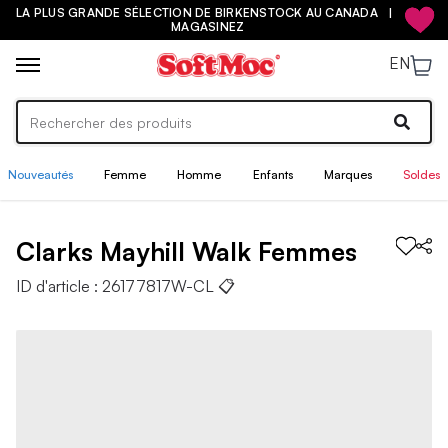
LA PLUS GRANDE SÉLECTION DE BIRKENSTOCK AU CANADA |
MAGASINEZ
EN
Nouveautés
Femme
Homme
Enfants
Marques
Soldes
Clarks
Mayhill Walk
Femmes
ID d'article :
26177817W-CL
📋