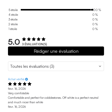
5 étoile
100 %
4 étoile
0 %
3 étoile
0 %
2 étoile
0 %
1 étoile
0 %
5.0
3
ÉVALUATION(S)
Rédiger une évaluation
Achat vérifié
févr. 16, 2026
Very comfotable
Comfortable and perfect for cobblestones. Off white is a perfect neutral
and much nicer than white
févr. 16, 2026