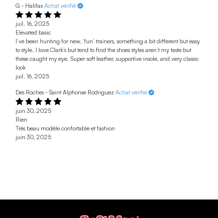
G - Halifax
Achat vérifié
juil. 16, 2025
Elevated basic
I’ve been hunting for new, ‘fun’ trainers, something a bit different but easy
to style. I love Clark’s but tend to find the shoes styles aren’t my taste but
these caught my eye. Super soft leather, supportive insole, and very classic
look
juil. 16, 2025
Des Roches - Saint Alphonse Rodriguez
Achat vérifié
juin 30, 2025
Rien
Très beau modèle confortable et fashion
juin 30, 2025