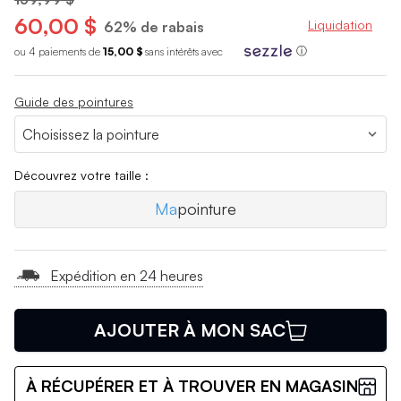
60,00 $
Liquidation
62% de rabais
ou 4 paiements de
15,00 $
sans int
é
r
ê
ts avec
ⓘ
Guide des pointures
Découvrez votre taille :
Ma
pointure
Expédition en 24 heures
AJOUTER À MON SAC
À RÉCUPÉRER ET À TROUVER EN MAGASIN