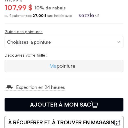
107,99 $
10% de rabais
ou 4 paiements de
27,00 $
sans int
é
r
ê
ts avec
ⓘ
Guide des pointures
Découvrez votre taille :
Ma
pointure
Expédition en 24 heures
AJOUTER À MON SAC
À RÉCUPÉRER ET À TROUVER EN MAGASIN