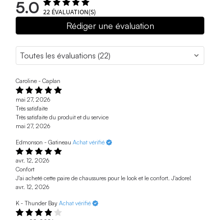
5.0
22
ÉVALUATION(S)
Rédiger une évaluation
Caroline - Caplan
mai 27, 2026
Très satisfaite
Très satisfaite du produit et du service
mai 27, 2026
Edmonson - Gatineau
Achat vérifié
avr. 12, 2026
Confort
J'ai acheté cette paire de chaussures pour le look et le confort. J'adore!
avr. 12, 2026
K - Thunder Bay
Achat vérifié