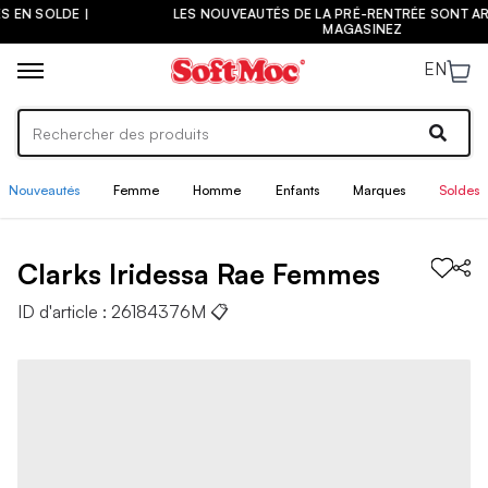
LES NOUVEAUTÉS DE LA PRÉ-RENTRÉE SONT ARRIVÉES ! |
MAGASINEZ
EN
Nouveautés
Femme
Homme
Enfants
Marques
Soldes
Clarks
Iridessa Rae
Femmes
ID d'article :
26184376M
📋