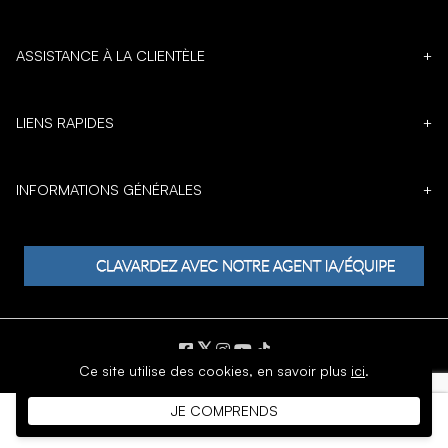
ASSISTANCE À LA CLIENTÈLE
+
LIENS RAPIDES
+
INFORMATIONS GÉNÉRALES
+
𝕏
Ce site utilise des cookies,
en savoir plus
ici
.
DROIT D'AUTEUR © 1996 - 2026 SoftMoc Inc.
JE COMPRENDS
Commerce électronique par MWF Group. Tous droits réservés.