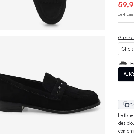
59,9
ou 4 paie
Guide d
E
AJO
Co
Le flân
des clo
contemp