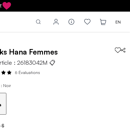
Z
EN
rks
Hana
Femmes
rticle :
26183042M
📋
6 Évaluations
: Noir
 $