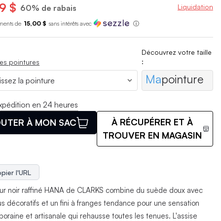
9 $
Liquidation
60% de rabais
ments de
15,00 $
sans int
é
r
ê
ts avec
ⓘ
Découvrez votre taille
:
es pointures
Ma
pointure
xpédition en 24 heures
À RÉCUPÉRER ET À
UTER À MON SAC
TROUVER EN MAGASIN
pier l'URL
eur noir raffiné HANA de CLARKS combine du suède doux avec
us décoratifs et un fini à franges tendance pour une sensation
oraine et artisanale qui rehausse toutes les tenues. L'assise