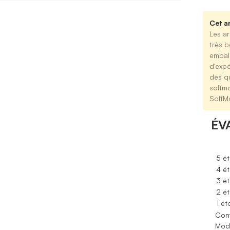
Cet ar
Les ar
très b
emball
d'expé
des qu
softm
SoftM
ÉV
5 ét
4 ét
3 ét
2 ét
1 ét
Conf
Modè