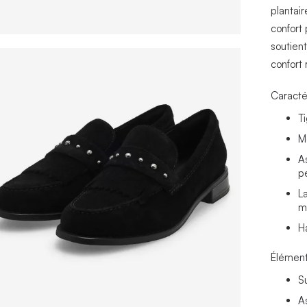
plantai
confort 
soutien
confort
Caracté
T
Mo
A
p
L
m
H
Élément
S
A