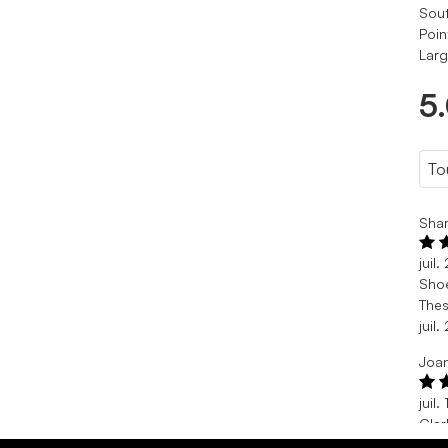
Sout
Poin
Larg
5
Shar
juil
Sho
Thes
juil
Joa
juil
Clar
I ca