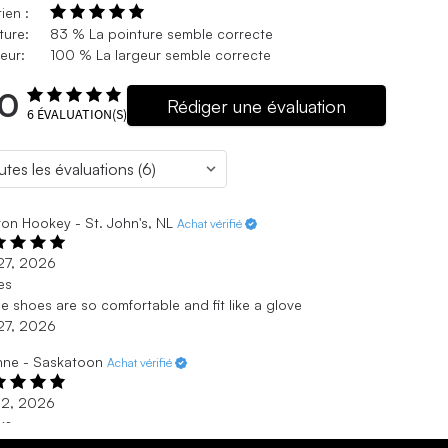
ien :
ture:
83 % La pointure semble correcte
eur:
100 % La largeur semble correcte
.0
Rédiger une évaluation
6
ÉVALUATION(S)
on Hookey - St. John's, NL
Achat vérifié
. 27, 2026
es
e shoes are so comfortable and fit like a glove
. 27, 2026
nne - Saskatoon
Achat vérifié
. 12, 2026
ks
n count on Clark’s shoes for being consistent in quality and