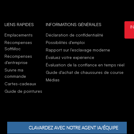
sizi
and
juil
LIENS RAPIDES
INFORMATIONS GÉNÉRALES
I
Mila
Emplacements
Déclaration de confidentialité
juin
Récompenses
Possibilités d'emploi
Grea
SoftMoc
Rapport sur l'esclavage moderne
Clar
Récompenses
Évaluez votre expérience
Soft
d'entreprise
Évaluation de la confiance en temps réel
juin
Suivre ma
Guide d'achat de chaussures de course
commande
Médias
Cartes-cadeaux
Guide de pointures