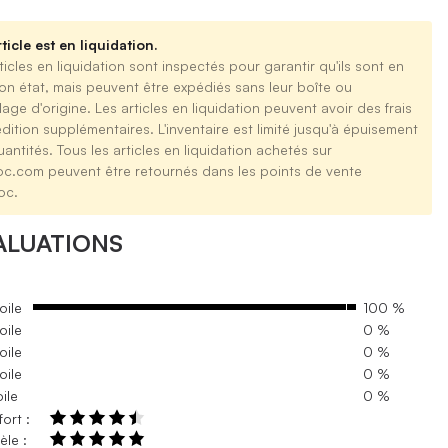
ticle est en liquidation.
ticles en liquidation sont inspectés pour garantir qu'ils sont en
on état, mais peuvent être expédiés sans leur boîte ou
age d'origine. Les articles en liquidation peuvent avoir des frais
dition supplémentaires. L'inventaire est limité jusqu'à épuisement
antités. Tous les articles en liquidation achetés sur
oc.com peuvent être retournés dans les points de vente
oc.
ALUATIONS
oile
100 %
oile
0 %
oile
0 %
oile
0 %
oile
0 %
ort :
le :