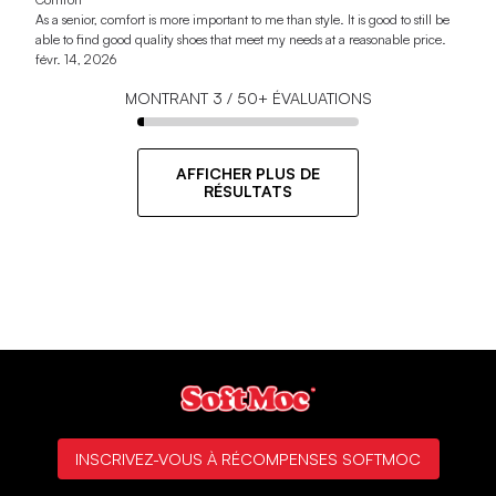
As a senior, comfort is more important to me than style. It is good to still be
able to find good quality shoes that meet my needs at a reasonable price.
févr. 14, 2026
MONTRANT
3
/
50+
ÉVALUATIONS
AFFICHER PLUS DE
RÉSULTATS
INSCRIVEZ-VOUS À RÉCOMPENSES SOFTMOC