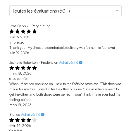
Lena Qappik - Pangnirtung
juin 19, 2026
Impressed
Thank you! My shoes are comfortable delivery was fast sent to Nunavut
juin 19, 2026
Jeanette Robertson - Fredericton
Achat vérifié
mars 18, 2026
shoe comfort
When I first tried one shoe on, I said to the SoftMoc associate, "This shoe was
made for my foot. I need to try the other one one." She imediately went to
get the other, and both shoes were perfect. I don't think I have ever had that
feeling before.
mars 18, 2026
Brenda
Achat vérifié
févr. 14, 2026
Comfort