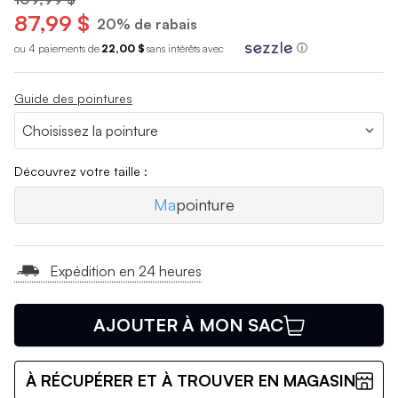
87,99 $
20% de rabais
ou 4 paiements de
22,00 $
sans int
é
r
ê
ts avec
ⓘ
Guide des pointures
Découvrez votre taille :
Ma
pointure
Expédition en 24 heures
AJOUTER À MON SAC
À RÉCUPÉRER ET À TROUVER EN MAGASIN