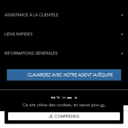
ASSISTANCE À LA CLIENTÈLE
+
LIENS RAPIDES
+
INFORMATIONS GÉNÉRALES
+
𝕏
Ce site utilise des cookies,
en savoir plus
ici
.
DROIT D'AUTEUR © 1996 - 2026 SoftMoc Inc.
JE COMPRENDS
Commerce électronique par MWF Group. Tous droits réservés.