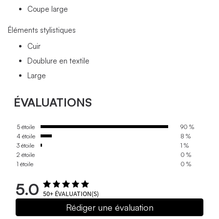
Coupe large
Éléments stylistiques
Cuir
Doublure en textile
Large
ÉVALUATIONS
5 étoile
90 %
4 étoile
8 %
3 étoile
1 %
2 étoile
0 %
1 étoile
0 %
5.0
50+
ÉVALUATION(S)
Rédiger une évaluation