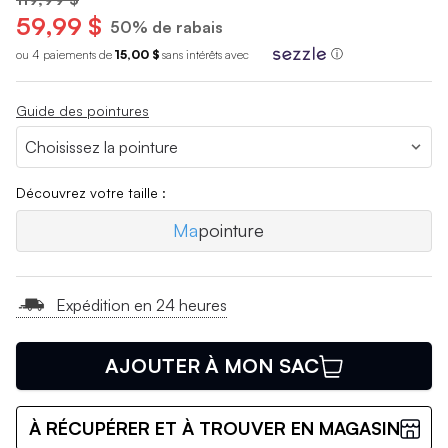
59,99 $
50% de rabais
ou 4 paiements de
15,00 $
sans int
é
r
ê
ts avec
ⓘ
Guide des pointures
Découvrez votre taille :
Ma
pointure
Expédition en 24 heures
AJOUTER À MON SAC
À RÉCUPÉRER ET À TROUVER EN MAGASIN