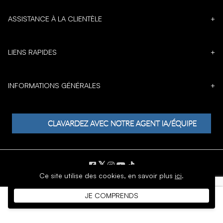
ASSISTANCE À LA CLIENTÈLE
+
LIENS RAPIDES
+
INFORMATIONS GÉNÉRALES
+
𝕏
Ce site utilise des cookies,
en savoir plus
ici
.
DROIT D'AUTEUR © 1996 - 2026 SoftMoc Inc.
JE COMPRENDS
Commerce électronique par MWF Group. Tous droits réservés.