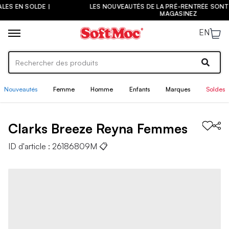
LES NOUVEAUTÉS DE LA PRÉ-RENTRÉE SONT ARRIVÉES ! |
MAGASINEZ
EN
Nouveautés
Femme
Homme
Enfants
Marques
Soldes
Clarks
Breeze Reyna
Femmes
ID d'article :
26186809M
📋