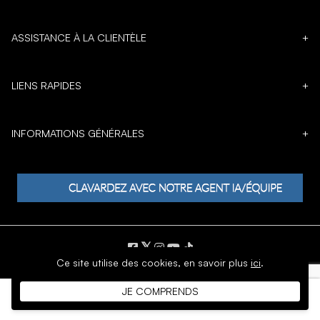
ASSISTANCE À LA CLIENTÈLE
+
LIENS RAPIDES
+
INFORMATIONS GÉNÉRALES
+
𝕏
Ce site utilise des cookies,
en savoir plus
ici
.
DROIT D'AUTEUR © 1996 - 2026 SoftMoc Inc.
JE COMPRENDS
Commerce électronique par MWF Group. Tous droits réservés.