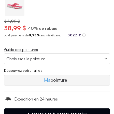
64,99 $
38,99 $
40% de rabais
ou 4 paiements de
9,75 $
sans int
é
r
ê
ts avec
ⓘ
Guide des pointures
Découvrez votre taille :
Ma
pointure
Expédition en 24 heures