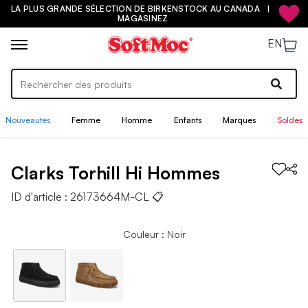
LA PLUS GRANDE SÉLECTION DE BIRKENSTOCK AU CANADA |
MAGASINEZ
EN
Nouveautés
Femme
Homme
Enfants
Marques
Soldes
Clarks
Torhill Hi
Hommes
ID d'article :
26173664M-CL
📋
Couleur : Noir