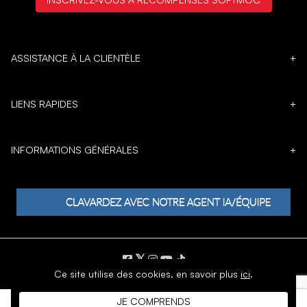
ASSISTANCE À LA CLIENTÈLE
+
LIENS RAPIDES
+
INFORMATIONS GÉNÉRALES
+
𝕏
Ce site utilise des cookies,
en savoir plus
ici
.
DROIT D'AUTEUR © 1996 - 2026 SoftMoc Inc.
JE COMPRENDS
Commerce électronique par MWF Group. Tous droits réservés.