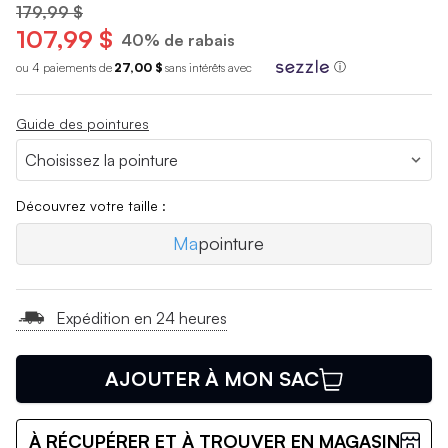
179,99 $
107,99 $
40% de rabais
ou 4 paiements de
27,00 $
sans int
é
r
ê
ts avec
ⓘ
Guide des pointures
Découvrez votre taille :
Ma
pointure
Expédition en 24 heures
AJOUTER À MON SAC
À RÉCUPÉRER ET À TROUVER EN MAGASIN