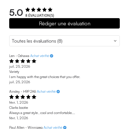
5.0
8
ÉVALUATION(S)
Rédiger une évaluation
Len - Oshawa
Achat vérifié
juil. 25, 2026
Variety
I am happy with the great choices that you offer.
juil. 25, 2026
Ainsley - H9P 2K6
Achat vérifié
févr. 1, 2026
Clarks bootie
Always a great style , cool and comfortable...
févr. 1, 2026
Paul Allen - Winnipeg
Achat vérifié