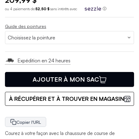
209,99 $
ou 4 paiements de
52,50 $
sans int
é
r
ê
ts avec
ⓘ
Guide des pointures
Expédition en 24 heures
AJOUTER À MON SAC
À RÉCUPÉRER ET À TROUVER EN MAGASIN
Copier l'URL
Courez à votre façon avec la chaussure de course de