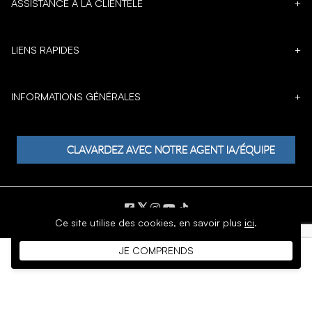
ASSISTANCE À LA CLIENTÈLE
+
LIENS RAPIDES
+
INFORMATIONS GÉNÉRALES
+
𝕏
Ce site utilise des cookies,
en savoir plus
ici
.
DROIT D'AUTEUR © 1996 - 2026 SoftMoc Inc.
JE COMPRENDS
Commerce électronique par MWF Group. Tous droits réservés.