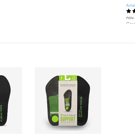
Achat
nov.
Gre
Grea
nov.
M. H
juin
Com
Shoe
juin