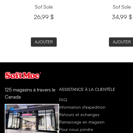
Sof Sole
Sof Sole
26,99 $
34,99 $
AJOUTER
AJOUTER
ASSISTANCE À LA CLIENTÈLE
125 magasins à travers le
Canada
FAQ
Information d'expédition
Retours et échanges
Ramassage en magasin
Pour nous joindre