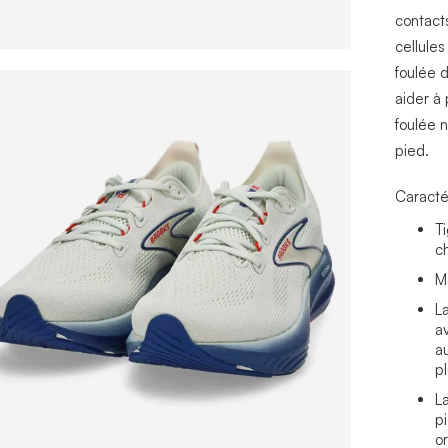
contact
cellule
foulée 
aider à 
foulée n
pied.
Caracté
T
c
M
L
a
au
p
La
pi
or