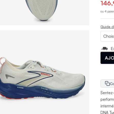
146,
ou 4 paie
Guide d
E
AJO
Co
Sentez-
perform
interméd
DNA Tun