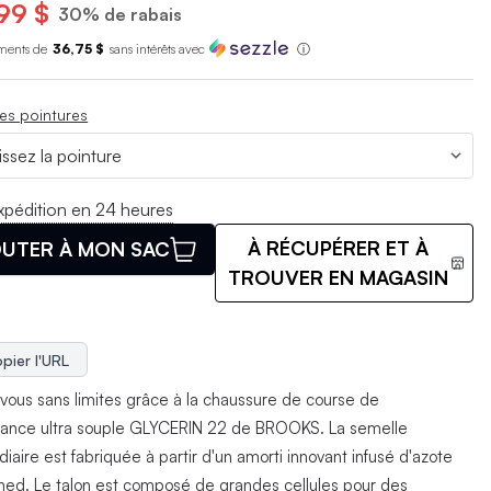
99 $
30% de rabais
ments de
36,75 $
sans int
é
r
ê
ts avec
ⓘ
es pointures
xpédition en 24 heures
À RÉCUPÉRER ET À
UTER À MON SAC
TROUVER EN MAGASIN
pier l'URL
vous sans limites grâce à la chaussure de course de
ance ultra souple GLYCERIN 22 de BROOKS. La semelle
iaire est fabriquée à partir d'un amorti innovant infusé d'azote
ed. Le talon est composé de grandes cellules pour des