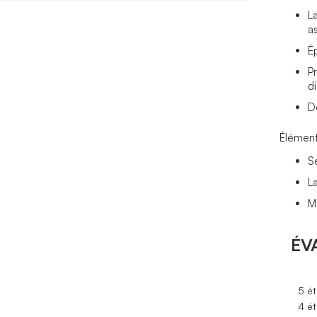
L
a
É
P
di
D
Élément
S
L
M
ÉV
5 ét
4 ét