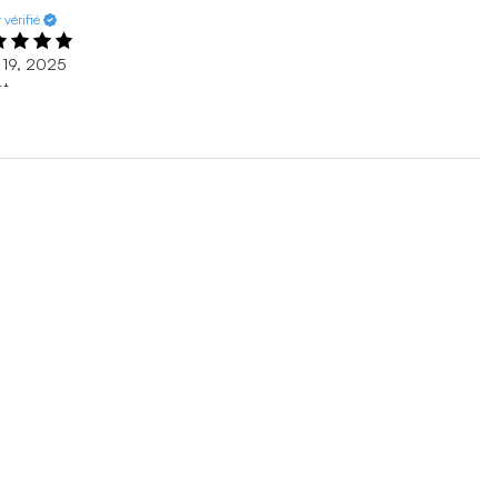
 vérifié
 19, 2025
at
t shoe. Very comfortable
 19, 2025
olliday - Toronto
Achat vérifié
 26, 2026
fortable
 fits to size, light weight and comfortable
 26, 2026
MONTRANT
3
/
11
ÉVALUATIONS
AFFICHER PLUS DE
RÉSULTATS