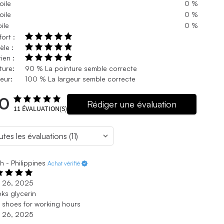
oile
0 %
oile
0 %
oile
0 %
ort :
le :
ien :
ture:
90 % La pointure semble correcte
eur:
100 % La largeur semble correcte
.0
Rédiger une évaluation
11
ÉVALUATION(S)
h - Philippines
Achat vérifié
. 26, 2025
ks glycerin
 shoes for working hours
. 26, 2025