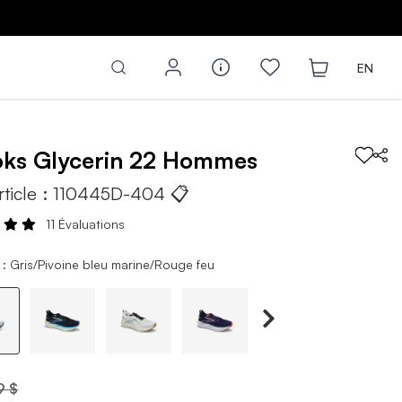
Z
EN
oks
Glycerin 22
Hommes
rticle :
110445D-404
📋
11 Évaluations
 : Gris/Pivoine bleu marine/Rouge feu
9 $