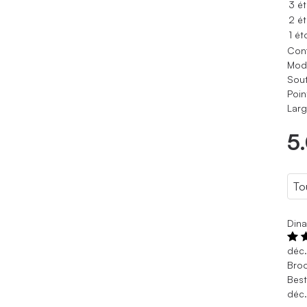
3 ét
2 ét
1 ét
Conf
Modè
Sout
Poin
Larg
5
Dina
déc
Broo
Best
déc