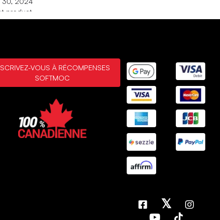
. 30, 2024
at product
mmendation from my daughter for my sister. Easy to put on
t quality
. 30, 2024
- gatineau
Achat vérifié
NSCRIVEZ-VOUS À RÉCOMPENSES
SOFTMOC
 1, 2024
 bien
es bottes chaudes et facile à enfiler. 3e année que nous
nons ce modèle
 1, 2024
MONTRANT
3
/
50+
ÉVALUATIONS
AFFICHER PLUS DE
RÉSULTATS
𝕏