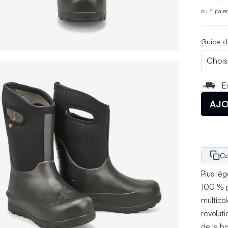
ou 4 paie
Guide d
E
AJO
Co
Plus lé
100 % p
multico
révolut
de la b