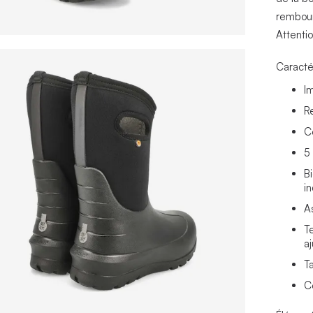
rembour
Attentio
Caracté
I
R
C
5
B
i
A
T
a
T
C