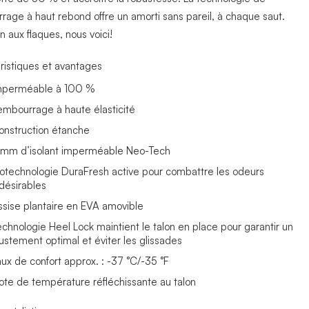
rage à haut rebond offre un amorti sans pareil, à chaque saut.
n aux flaques, nous voici!
ristiques et avantages
mperméable à 100 %
embourrage à haute élasticité
onstruction étanche
 mm d’isolant imperméable Neo-Tech
iotechnologie DuraFresh active pour combattre les odeurs
ndésirables
ssise plantaire en EVA amovible
echnologie Heel Lock maintient le talon en place pour garantir un
justement optimal et éviter les glissades
aux de confort approx. : -37 °C/-35 °F
ote de température réfléchissante au talon