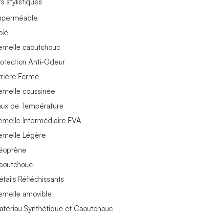
s stylistiques
mperméable
olé
emelle caoutchouc
rotection Anti-Odeur
rrière Fermé
emelle coussinée
aux de Température
emelle Intermédiaire EVA
emelle Légère
éoprène
aoutchouc
étails Réfléchissants
emelle amovible
atériau Synthétique et Caoutchouc