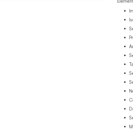
Élément
I
Is
S
P
A
S
T
S
S
N
C
D
S
M