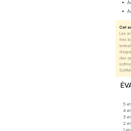
A
A
Cet ar
Les ar
très b
emball
d'expé
des qu
softm
SoftM
ÉV
5 ét
4 ét
3 ét
2 ét
1 ét