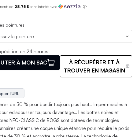
ments de
28,75 $
sans int
é
r
ê
ts avec
ⓘ
es pointures
xpédition en 24 heures
À RÉCUPÉRER ET À
UTER À MON SAC
TROUVER EN MAGASIN
pier l'URL
gères de 30 % pour bondir toujours plus haut… Imperméables à
our éclabousser toujours davantage… Les bottes noires et
lores NEO-CLASSIC de BOGS sont dotées de technologies
ionnaires créant une coque unique étanche pour réduire le poids
otte de 30 % et accroître la robustesse. La technologie de