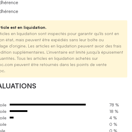
dhérence
dhérence
ticle est en liquidation.
ticles en liquidation sont inspectés pour garantir qu'ils sont en
on état, mais peuvent être expédiés sans leur boîte ou
age d'origine. Les articles en liquidation peuvent avoir des frais
dition supplémentaires. L'inventaire est limité jusqu'à épuisement
antités. Tous les articles en liquidation achetés sur
oc.com peuvent être retournés dans les points de vente
oc.
ALUATIONS
oile
78 %
oile
18 %
oile
4 %
oile
0 %
oile
0 %