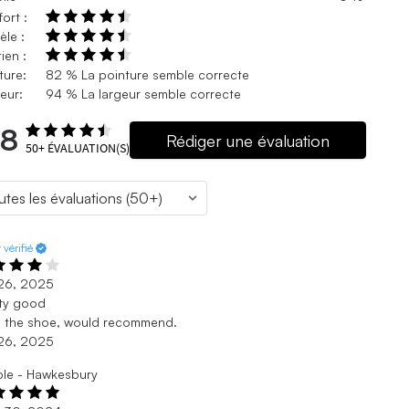
ort :
le :
ien :
ture:
82 % La pointure semble correcte
eur:
94 % La largeur semble correcte
.8
Rédiger une évaluation
50+
ÉVALUATION(S)
 vérifié
. 26, 2025
ty good
d the shoe, would recommend.
. 26, 2025
le - Hawkesbury