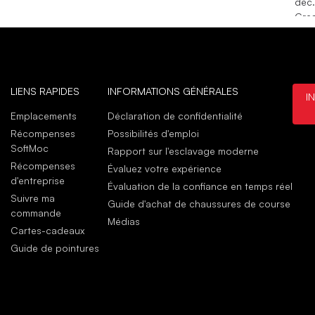
déc
Gre
Reco
Grea
déc
kim 
LIENS RAPIDES
INFORMATIONS GÉNÉRALES
I
déc.
Emplacements
Déclaration de confidentialité
Très
Récompenses
Possibilités d'emploi
Bonn
SoftMoc
Rapport sur l'esclavage moderne
pre
Récompenses
Évaluez votre expérience
déc.
d'entreprise
Évaluation de la confiance en temps réel
Suivre ma
Guide d'achat de chaussures de course
commande
Médias
Cartes-cadeaux
Guide de pointures