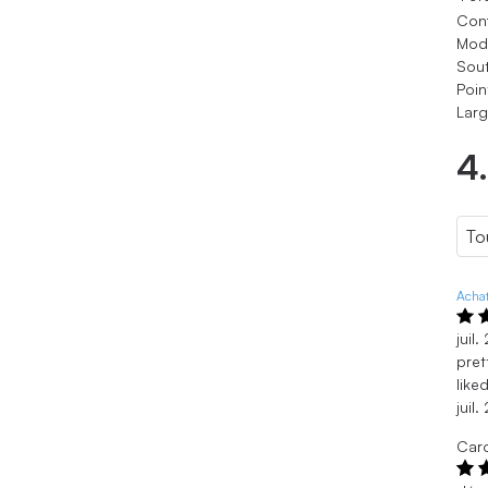
Conf
Modè
Sout
Poin
Larg
4
Achat
juil
pret
like
juil
Caro