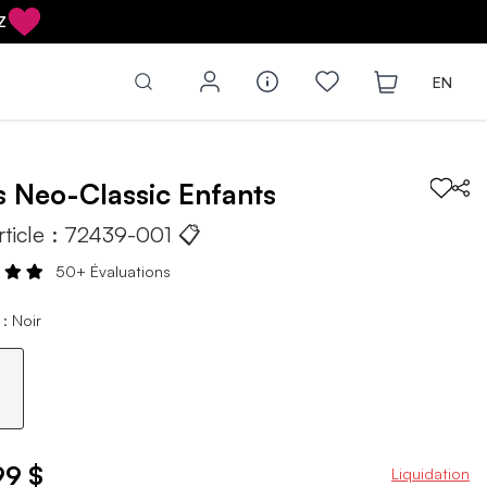
Z
EN
s
Neo-Classic
Enfants
rticle :
72439-001
📋
50+ Évaluations
: Noir
99 $
Liquidation