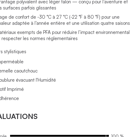
rantage polyvalent avec léger talon — conçu pour l’aventure et
s surfaces parfois glissantes
lage de confort de -30 °C à 27 °C (-22 °F à 80 °F) pour une
haleur adaptée à l’année entière et une utilisation quatre saisons
atériaux exempts de PFA pour réduire l’impact environnemental
t respecter les normes réglementaires
s stylistiques
mperméable
emelle caoutchouc
oublure évacuant l'Humidité
otif Imprimé
dhérence
ALUATIONS
oile
100 %