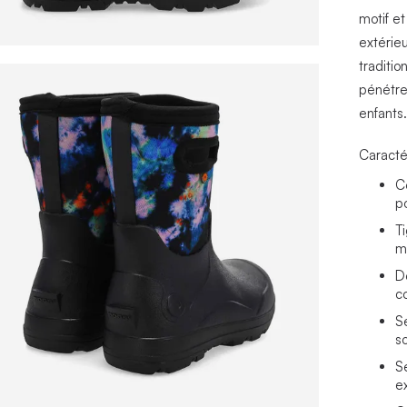
motif e
extérieu
traditio
pénétrer
enfants
Caracté
C
p
T
m
D
c
S
s
S
e