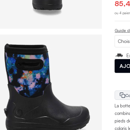
85,4
ou 4 paie
Guide d
E
AJO
Co
La bott
combinai
pieds d
coloris