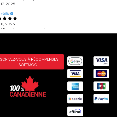
 17, 2025
 vérifié
 11, 2025
t Boot for snow, rain, mud
t boots for around the barn, keep my feet warm and dry. They
very comfy, and have good support. Snug fit around top of the
 is nice as well to wear over skinny jeans. Overall happy with
e boots
 11, 2025
NSCRIVEZ-VOUS À RÉCOMPENSES
SOFTMOC