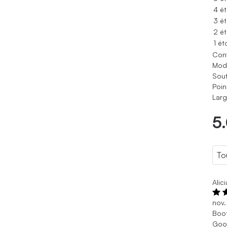
4 ét
3 ét
2 ét
1 ét
Conf
Modè
Sout
Poin
Larg
5
Alic
nov.
Boo
Good