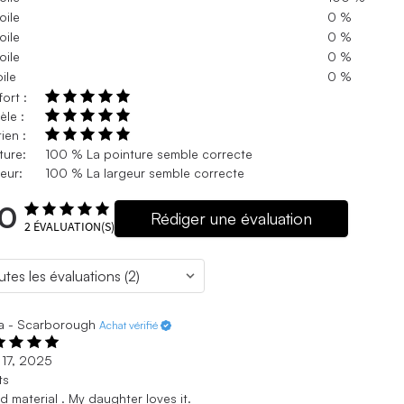
oile
0 %
oile
0 %
oile
0 %
oile
0 %
ort :
le :
ien :
ture:
100 % La pointure semble correcte
eur:
100 % La largeur semble correcte
.0
Rédiger une évaluation
2
ÉVALUATION(S)
ia - Scarborough
Achat vérifié
 17, 2025
ts
 material . My daughter loves it.