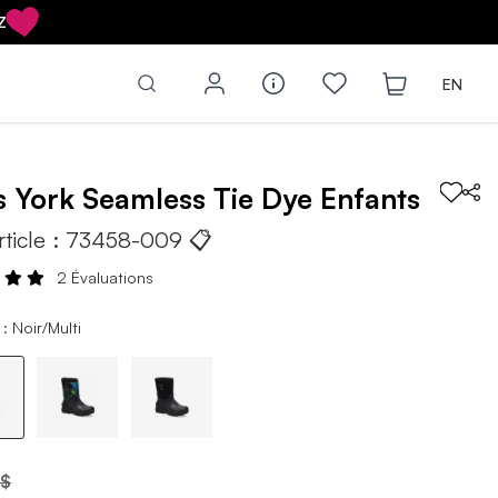
Z
EN
s
York Seamless Tie Dye
Enfants
rticle :
73458-009
📋
2 Évaluations
: Noir/Multi
 $