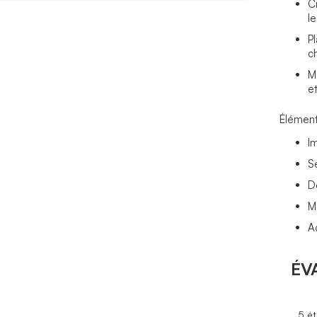
C
le
P
c
M
e
Élément
I
S
D
M
A
ÉV
5 ét