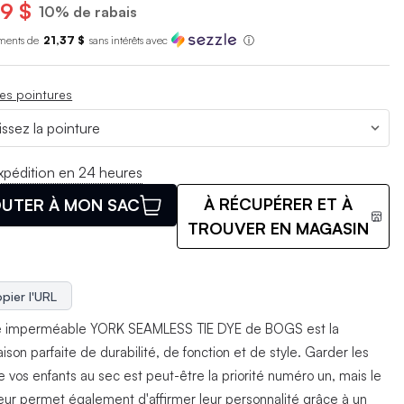
9 $
10% de rabais
ments de
21,37 $
sans int
é
r
ê
ts avec
ⓘ
es pointures
xpédition en 24 heures
À RÉCUPÉRER ET À
UTER À MON SAC
TROUVER EN MAGASIN
pier l'URL
e imperméable YORK SEAMLESS TIE DYE de BOGS est la
son parfaite de durabilité, de fonction et de style. Garder les
e vos enfants au sec est peut-être la priorité numéro un, mais le
 leur permet également d'affirmer leur personnalité grâce à un