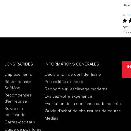
nov.
Achat
nov.
Grea
Grea
are 
boot
thes
nov.
LIENS RAPIDES
INFORMATIONS GÉNÉRALES
I
Emplacements
Déclaration de confidentialité
Récompenses
Possibilités d'emploi
SoftMoc
Rapport sur l'esclavage moderne
Récompenses
Évaluez votre expérience
d'entreprise
Évaluation de la confiance en temps réel
Suivre ma
Guide d'achat de chaussures de course
commande
Médias
Cartes-cadeaux
Guide de pointures