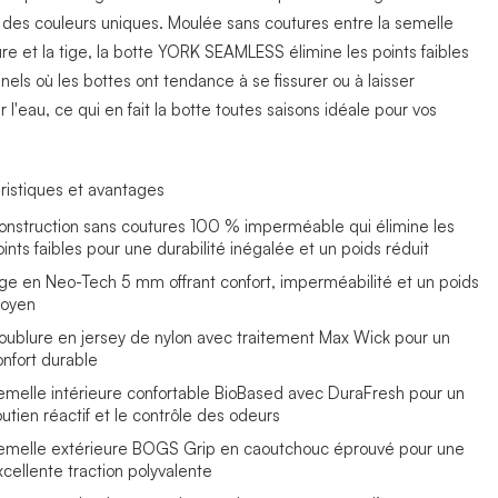
t des couleurs uniques. Moulée sans coutures entre la semelle
re et la tige, la botte YORK SEAMLESS élimine les points faibles
nnels où les bottes ont tendance à se fissurer ou à laisser
 l'eau, ce qui en fait la botte toutes saisons idéale pour vos
.
ristiques et avantages
onstruction sans coutures 100 % imperméable qui élimine les
oints faibles pour une durabilité inégalée et un poids réduit
ige en Neo-Tech 5 mm offrant confort, imperméabilité et un poids
oyen
oublure en jersey de nylon avec traitement Max Wick pour un
onfort durable
emelle intérieure confortable BioBased avec DuraFresh pour un
outien réactif et le contrôle des odeurs
emelle extérieure BOGS Grip en caoutchouc éprouvé pour une
xcellente traction polyvalente