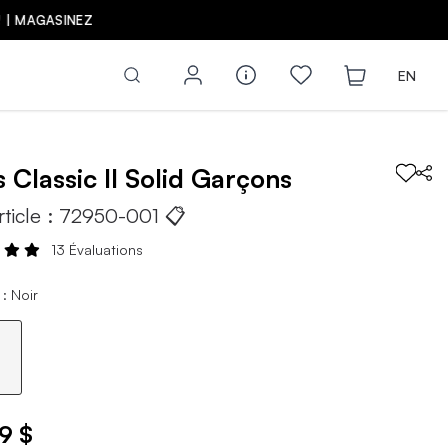
Z
EN
s
Classic II Solid
Garçons
rticle :
72950-001
📋
13 Évaluations
: Noir
9 $