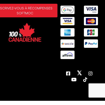
ence - St Albert
Achat vérifié
NSCRIVEZ-VOUS À RÉCOMPENSES
SOFTMOC
. 5, 2025
 quality
e boots are a quality item.
. 5, 2025
MONTRANT
3
/
13
ÉVALUATIONS
AFFICHER PLUS DE
RÉSULTATS
𝕏