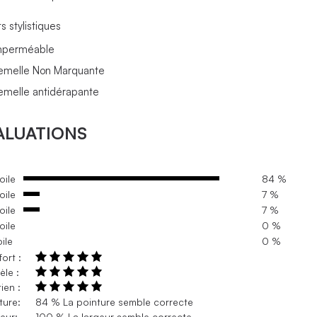
s stylistiques
mperméable
emelle Non Marquante
emelle antidérapante
ALUATIONS
oile
84 %
oile
7 %
oile
7 %
oile
0 %
oile
0 %
ort :
le :
ien :
ture:
84 % La pointure semble correcte
eur:
100 % La largeur semble correcte