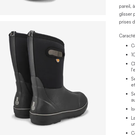
pareil,
glisser 
prises d
Caracté
C
1
C
l'
S
e
S
a
I
L
u
C