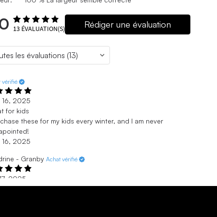
.0
Rédiger une évaluation
13
ÉVALUATION(S)
 vérifié
 16, 2025
t for kids
rchase these for my kids every winter, and I am never
apointed!
 16, 2025
rine - Granby
Achat vérifié
 17, 2025
i
fils les adores merci
 17, 2025