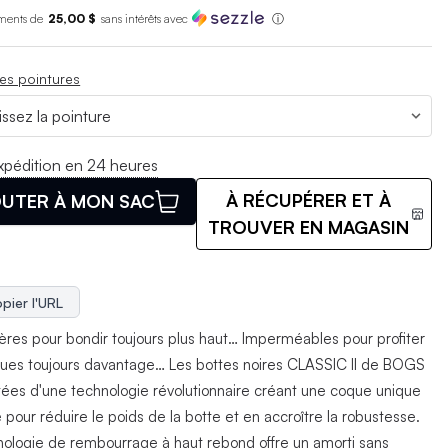
ments de
25,00 $
sans int
é
r
ê
ts avec
ⓘ
es pointures
xpédition en 24 heures
À RÉCUPÉRER ET À
UTER À MON SAC
TROUVER EN MAGASIN
pier l'URL
gères pour bondir toujours plus haut… Imperméables pour profiter
ques toujours davantage… Les bottes noires CLASSIC II de BOGS
tées d'une technologie révolutionnaire créant une coque unique
pour réduire le poids de la botte et en accroître la robustesse.
nologie de rembourrage à haut rebond offre un amorti sans