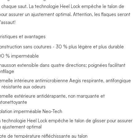
 à chaque saut. La technologie Heel Lock empêche le talon de
pour assurer un ajustement optimal. Attention, les flaques seront
'assaut!
ristiques et avantages
onstruction sans coutures - 30 % plus légère et plus durable
00 % imperméable
hausson extensible dans quatre directions; poignées facilitant
enfilage
emelle intérieure antimicrobienne Aegis respirante, antifongique
t résistante aux odeurs
emelle extérieure antidérapante, non marquante et
utonettoyante
solation imperméable Neo-Tech
a technologie Heel Lock empêche le talon de glisser pour assurer
n ajustement optimal
ote de température réfléchissante au talon