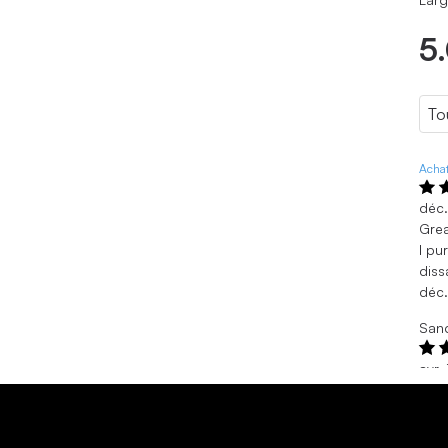
5
Achat
déc.
Grea
I pu
diss
déc.
Sand
avr.
Merc
Mon 
avr.