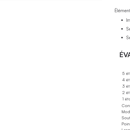
Élément
I
S
S
ÉV
5 ét
4 ét
3 ét
2 ét
1 ét
Conf
Modè
Sout
Poin
Larg