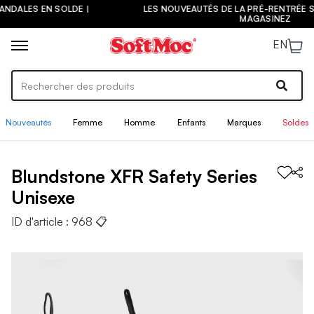
LES NOUVEAUTÉS DE LA PRÉ-RENTRÉE SONT ARRIVÉES ! |
MAGASINEZ
EN
Nouveautés
Femme
Homme
Enfants
Marques
Soldes
Blundstone
XFR Safety Series
Unisexe
ID d'article :
968
📋