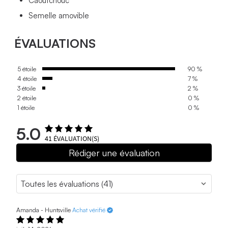
Caoutchouc
Semelle amovible
ÉVALUATIONS
5 étoile
90 %
4 étoile
7 %
3 étoile
2 %
2 étoile
0 %
1 étoile
0 %
5.0
41
ÉVALUATION(S)
Rédiger une évaluation
Amanda - Huntsville
Achat vérifié