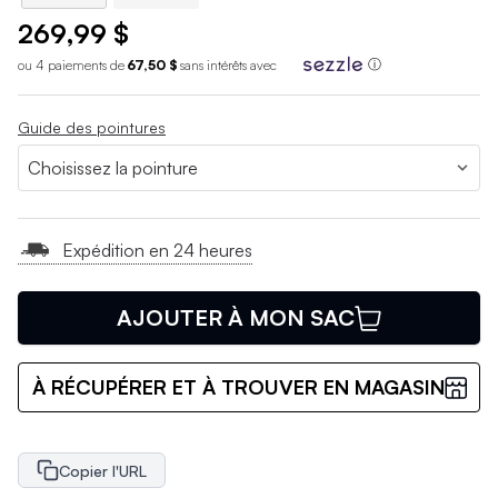
269,99 $
ou 4 paiements de
67,50 $
sans int
é
r
ê
ts avec
ⓘ
Guide des pointures
Expédition en 24 heures
AJOUTER À MON SAC
À RÉCUPÉRER ET À TROUVER EN MAGASIN
Copier l'URL