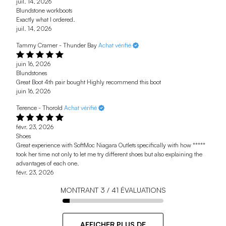
juil. 14, 2026
Blundstone workboots
Exactly what I ordered.
juil. 14, 2026
Tammy Cramer - Thunder Bay
Achat vérifié
juin 16, 2026
Blundstones
Great Boot 4th pair bought Highly recommend this boot
juin 16, 2026
Terence - Thorold
Achat vérifié
févr. 23, 2026
Shoes
Great experience with SoftMoc Niagara Outlets specifically with how *****
took her time not only to let me try different shoes but also explaining the
advantages of each one.
févr. 23, 2026
MONTRANT
3
/
41
ÉVALUATIONS
AFFICHER PLUS DE